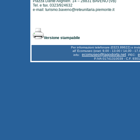
Piazza Dante Alighieri. 14 – 28831 BAVENO (VB)
Tel. e fax. 0323/924632
e-mail:
turismo.baveno@reteunitaria.piemonte.it
Versione stampabile
Per informazioni telefonare (0323.89622) o inv
all' Ecomuseo (orari: 9,00 - 13.00 / 14,00 - 17,
ecomuseo@lagodorta.net
e
info:
PEC:
P.IVA 01741310039 - C.F. 930