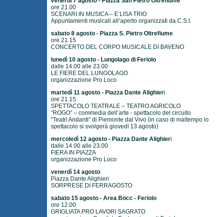
venerdì 7 agosto - Piazza San Pietro Oltrefiume
ore 21.00
SCENARI IN MUSICA – E’LISA TRIO
Appuntamenti musicali all’aperto organizzati da C.S.I.
sabato 8 agosto - Piazza S. Pietro Oltrefiume
ore 21.15
CONCERTO DEL CORPO MUSICALE DI BAVENO
lunedì 10 agosto - Lungolago di Feriolo
dalle 14.00 alle 23.00
LE FIERE DEL LUNGOLAGO
organizzazione Pro Loco
martedì 11 agosto - Piazza Dante Alighier
i
ore 21.15
SPETTACOLO TEATRALE – TEATRO AGRICOLO
“ROGO” – commedia dell’arte - spettacolo del circuito
“Teatri Andanti” di Piemonte dal Vivo (in caso di maltempo lo
spettacolo si svolgerà giovedì 13 agosto)
mercoledì 12 agosto - Piazza Dante Alighier
i
dalle 14.00 alle 23.00
FIERA IN PIAZZA
organizzazione Pro Loco
venerdì 14 agosto
Piazza Dante Alighieri
SORPRESE DI FERRAGOSTO
sabato 15 agosto - Area Böcc - Feriolo
ore 12.00
GRIGLIATA PRO LAVORI SAGRATO