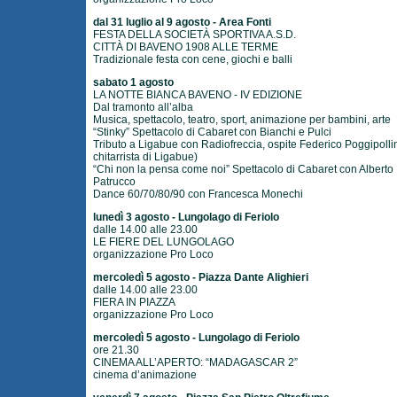
dal 31 luglio al 9 agosto - Area Fonti
FESTA DELLA SOCIETÀ SPORTIVA A.S.D.
CITTÀ DI BAVENO 1908 ALLE TERME
Tradizionale festa con cene, giochi e balli
sabato 1 agosto
LA NOTTE BIANCA BAVENO - IV EDIZIONE
Dal tramonto all’alba
Musica, spettacolo, teatro, sport, animazione per bambini, arte
“Stinky” Spettacolo di Cabaret con Bianchi e Pulci
Tributo a Ligabue con Radiofreccia, ospite Federico Poggipollin
chitarrista di Ligabue)
“Chi non la pensa come noi” Spettacolo di Cabaret con Alberto
Patrucco
Dance 60/70/80/90 con Francesca Monechi
lunedì 3 agosto - Lungolago di Feriolo
dalle 14.00 alle 23.00
LE FIERE DEL LUNGOLAGO
organizzazione Pro Loco
mercoledì 5 agosto - Piazza Dante Alighieri
dalle 14.00 alle 23.00
FIERA IN PIAZZA
organizzazione Pro Loco
mercoledì 5 agosto - Lungolago di Feriolo
ore 21.30
CINEMA ALL’APERTO: “MADAGASCAR 2”
cinema d’animazione