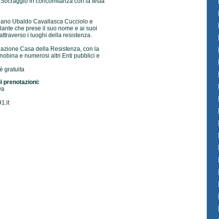
 Socraggio in concomitanza con la festa
rtigiano Ubaldo Cavallasca Cucciolo e
olante che prese il suo nome e ai suoi
attraverso i luoghi della resistenza.
iazione Casa della Resistenza, con la
bina e numerosi altri Enti pubblici e
é gratuita
i prenotazioni:
va
1.it