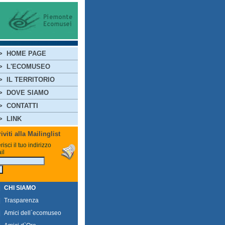
>
HOME PAGE
>
L'ECOMUSEO
>
IL TERRITORIO
>
DOVE SIAMO
>
CONTATTI
>
LINK
riviti alla Mailinglist
risci il tuo indirizzo
il
|
CHI SIAMO
|
Trasparenza
|
Amici dell`ecomuseo