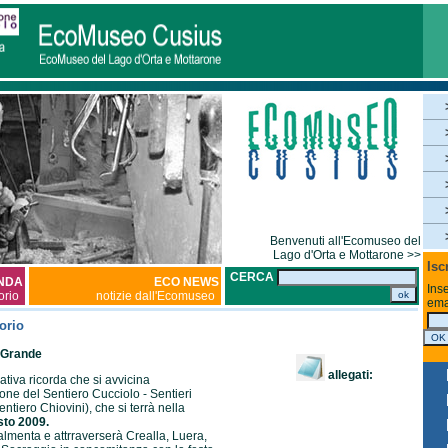
Benvenuti all'Ecomuseo del
Lago d'Orta e Mottarone >>
Isc
CERCA
NDA
ECO NEWS
Inse
torio
notizie dall'Ecomuseo
ema
orio
lGrande
allegati:
tiva ricorda che si avvicina
one del Sentiero Cucciolo - Sentieri
ntiero Chiovini), che si terrà nella
to 2009.
almenta e attrraverserà Crealla, Luera,