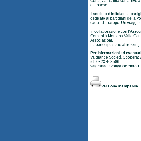
Corte, Calachina con arrivo a
del paese.
Il sentiero è intitolato al pa
dedicato ai partigiani della V
caduti di Trarego. Un viaggio 
In collaborazione con l’Assoc
Comunità Montana Valle Canno
Associazioni.
La partecipazione al trekking 
Per informazioni ed eventual
Valgrande Società Cooperati
tel. 0323.468506
valgrandelavori@societar3.19
Versione stampabile