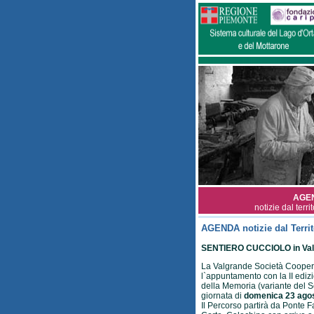
AGE
notizie dal terri
AGENDA notizie dal Territ
SENTIERO CUCCIOLO in Va
La Valgrande Società Coopera
l`appuntamento con la II edizi
della Memoria (variante del Se
giornata di
domenica 23 agos
Il Percorso partirà da Ponte F