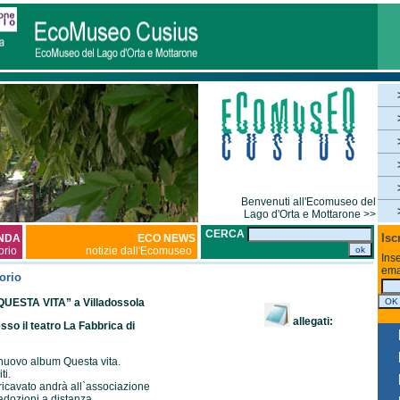
Benvenuti all'Ecomuseo del
Lago d'Orta e Mottarone >>
CERCA
Isc
NDA
ECO NEWS
torio
notizie dall'Ecomuseo
Inse
ema
orio
ESTA VITA” a Villadossola
allegati:
sso il teatro La Fabbrica di
 nuovo album Questa vita.
ti.
l ricavato andrà all`associazione
adozioni a distanza.