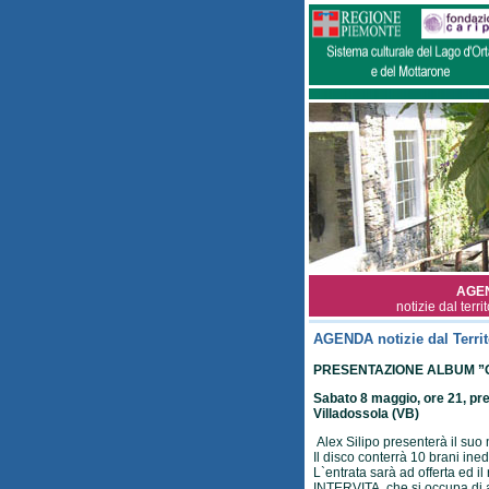
AGE
notizie dal terri
AGENDA notizie dal Territ
PRESENTAZIONE ALBUM ”QU
Sabato 8 maggio, ore 21, pre
Villadossola (VB)
Alex Silipo presenterà il suo
Il disco conterrà 10 brani inedi
L`entrata sarà ad offerta ed i
INTERVITA, che si occupa di 