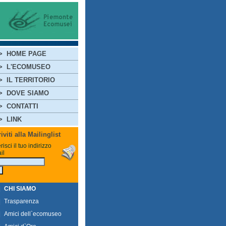
>
HOME PAGE
>
L'ECOMUSEO
>
IL TERRITORIO
>
DOVE SIAMO
>
CONTATTI
>
LINK
riviti alla Mailinglist
risci il tuo indirizzo
il
|
CHI SIAMO
|
Trasparenza
|
Amici dell`ecomuseo