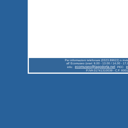
Per informazioni telefonare (0323.89622) o inv
all' Ecomuseo (orari: 9,00 - 13.00 / 14,00 - 17,
ecomuseo@lagodorta.net
e
info:
PEC:
P.IVA 01741310039 - C.F. 930