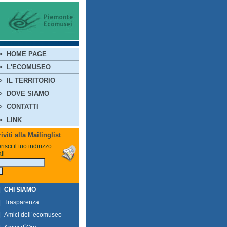
>
HOME PAGE
>
L'ECOMUSEO
>
IL TERRITORIO
>
DOVE SIAMO
>
CONTATTI
>
LINK
riviti alla Mailinglist
risci il tuo indirizzo
il
|
CHI SIAMO
|
Trasparenza
|
Amici dell`ecomuseo