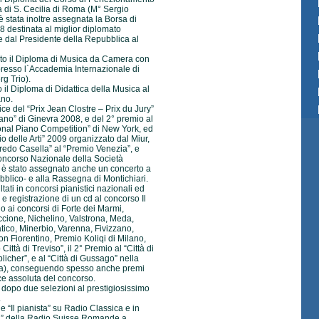
 di S. Cecilia di Roma (M° Sergio
è stata inoltre assegnata la Borsa di
 destinata al miglior diplomato
 dal Presidente della Repubblica al
to il Diploma di Musica da Camera con
presso l`Accademia Internazionale di
rg Trio).
 il Diploma di Didattica della Musica al
ano.
ice del “Prix Jean Clostre – Prix du Jury”
ano” di Ginevra 2008, e del 2° premio al
nal Piano Competition” di New York, ed
io delle Arti” 2009 organizzato dal Miur,
lfredo Casella” al “Premio Venezia”, e
Concorso Nazionale della Società
e è stato assegnato anche un concerto a
pubblico- e alla Rassegna di Montichiari.
tati in concorsi pianistici nazionali ed
 e registrazione di un cd al concorso Il
 ai concorsi di Forte dei Marmi,
cione, Nichelino, Valstrona, Meda,
tico, Minerbio, Varenna, Fivizzano,
n Fiorentino, Premio Koliqi di Milano,
ttà di Treviso”, il 2° Premio al “Città di
icher”, e al “Città di Gussago” nella
tra), conseguendo spesso anche premi
ce assoluta del concorso.
i dopo due selezioni al prestigiosissimo
.
 “Il pianista” su Radio Classica e in
e 2” della Radio Suisse Romande a