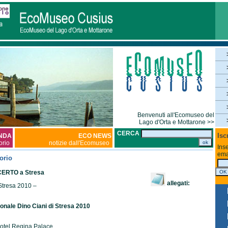
Benvenuti all'Ecomuseo del
Lago d'Orta e Mottarone >>
CERCA
Isc
NDA
ECO NEWS
torio
notizie dall'Ecomuseo
Inse
ema
orio
ERTO a Stresa
allegati:
Stresa 2010 –
ionale Dino Ciani di Stresa 2010
otel Regina Palace