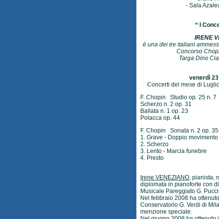
- Sala Azale
“ I Conce
IRENE V
è una dei tre italiani ammess
Concorso Chopin
Targa Dino Cia
venerdì 23
Concerti del mese di Luglio
F. Chopin Studio op. 25 n. 7
Scherzo n. 2 op. 31
Ballata n. 1 op. 23
Polacca op. 44
F. Chopin Sonata n. 2 op. 35
1. Grave - Doppio movimento
2. Scherzo
3. Lento - Marcia funebre
4. Presto
Irene VENEZIANO
, pianista,
diplomata in pianoforte con di
Musicale Pareggiato G. Puccin
Nel febbraio 2008 ha ottenuto 
Conservatorio G. Verdi di Mil
menzione speciale.
Nel giugno 2008 ha ottenuto 