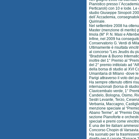
Pianistico presso l`Accademia
Perticaroli) con 10 e lode. Le 
studio Giuseppe Sinopoli 2008
dell`Accademia, consegnatole
Quirinale.
Nel settembre 2008 ha ottenu
Master (menzione di merito) 
Imola (M° P. N. Masi e Altenbe
Infine, nel 2009 ha conseguito
Conservatorio G. Verdi di Mil
Ultimamente è risultata vincitr
al concorso “Les Jeudis du pi
“Bradshaw & Buono Internatio
inoltre del 1° Premio al “Prem
del 2° premio intitolato ad “A
della borsa di studio al XVI 
Umanitaria di Milano -dove l
Parigi attraverso il voto del 
Ha sempre ottenuto ottimi risul
internazionali (borsa di studio
Clavicembalo verde, 1° Premio
Candelo, Bologna, Osimo, Ric
Sestri Levante, Terzo, Cesena
Verbania, Maccagno, Castiglio
menzione speciale al “Premio Ci
Abano Terme”, al “Premio Dopl
sezione Pianoforte e orches
speciali e premi come vincitri
È una dei tre italiani ammess
Concorso Chopin di Varsavia
Ha suonato per la trasmissione
diretta per il canale “Espac