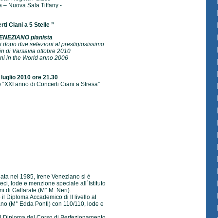
a – Nuova Sala Tiffany -
rti Ciani a 5 Stelle ”
ENEZIANO pianista
i dopo due selezioni al prestigiosissimo
 di Varsavia ottobre 2010
ni in the World anno 2006
 luglio 2010 ore 21.30
 “XXI anno di Concerti Ciani a Stresa”
 nata nel 1985, Irene Veneziano si è
eci, lode e menzione speciale all`Istituto
i di Gallarate (M° M. Neri).
il Diploma Accademico di II livello al
ano (M° Edda Ponti) con 110/110, lode e
il Diploma del Corso di Perfezionamento