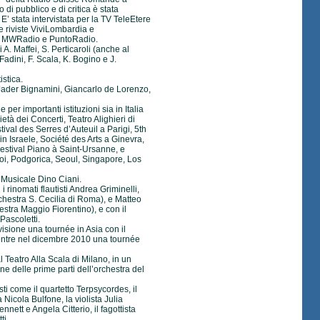
 di pubblico e di critica è stata
E’ stata intervistata per la TV TeleEtere
le riviste ViviLombardia e
o MWRadio e PuntoRadio.
 A. Maffei, S. Perticaroli (anche al
adini, F. Scala, K. Bogino e J.
istica.
i Jader Bignamini, Giancarlo de Lorenzo,
per importanti istituzioni sia in Italia
tà dei Concerti, Teatro Alighieri di
tival des Serres d’Auteuil a Parigi, 5th
n Israele, Société des Arts a Ginevra,
estival Piano à Saint-Ursanne, e
noi, Podgorica, Seoul, Singapore, Los
 Musicale Dino Ciani.
 rinomati flautisti Andrea Griminelli,
chestra S. Cecilia di Roma), e Matteo
estra Maggio Fiorentino), e con il
Pascoletti.
isione una tournée in Asia con il
mentre nel dicembre 2010 una tournée
 Teatro Alla Scala di Milano, in un
e delle prime parti dell’orchestra del
sti come il quartetto Terpsycordes, il
ta Nicola Bulfone, la violista Julia
ennett e Angela Citterio, il fagottista
ti.