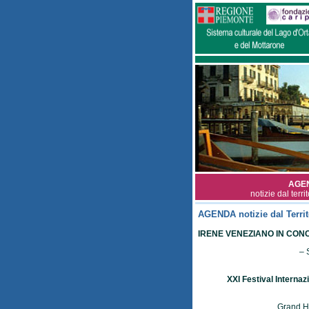
AGE
notizie dal terri
AGENDA notizie dal Territ
IRENE VENEZIANO IN CONC
– 
XXI Festival Internaz
Grand H