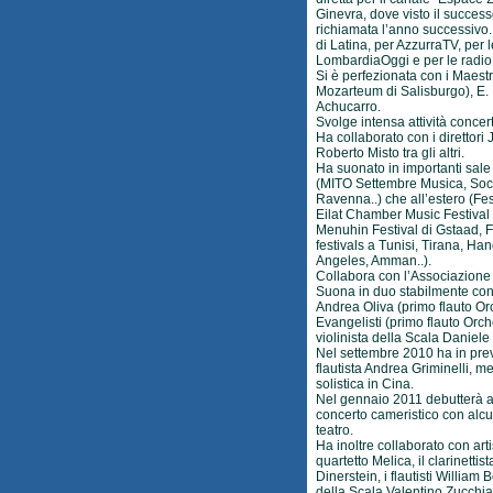
Ginevra, dove visto il successo
richiamata l’anno successivo. 
di Latina, per AzzurraTV, per 
LombardiaOggi e per le radi
Si è perfezionata con i Maestri
Mozarteum di Salisburgo), E. F
Achucarro.
Svolge intensa attività concert
Ha collaborato con i direttor
Roberto Misto tra gli altri.
Ha suonato in importanti sale e 
(MITO Settembre Musica, Socie
Ravenna..) che all’estero (Fes
Eilat Chamber Music Festival i
Menuhin Festival di Gstaad, F
festivals a Tunisi, Tirana, Ha
Angeles, Amman..).
Collabora con l’Associazione
Suona in duo stabilmente con i
Andrea Oliva (primo flauto Or
Evangelisti (primo flauto Orch
violinista della Scala Daniele 
Nel settembre 2010 ha in prev
flautista Andrea Griminelli, 
solistica in Cina.
Nel gennaio 2011 debutterà al
concerto cameristico con alcun
teatro.
Ha inoltre collaborato con arti
quartetto Melica, il clarinettis
Dinerstein, i flautisti William B
della Scala Valentino Zucchiat