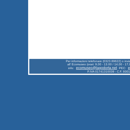
Per informazioni telefonare (0323.89622) o inv
all' Ecomuseo (orari: 9,00 - 13.00 / 14,00 - 17,
ecomuseo@lagodorta.net
e
info:
PEC:
P.IVA 01741310039 - C.F. 930