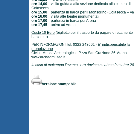
ore 14,00
visita guidata alla sezione dedicata alla cultura di
Golasecca
ore 15,00
partenza in barca per il Monsorino (Golasecca – Va
ore 16,00
visita alle tombe monumentali
ore 17,00
partenza in barca per Arona
ore 17,45
arrivo ad Arona
Costo 10 Euro
(biglietto per il trasporto da pagare direttamente 
barcaiolo)
PER INFORMAZIONI: tel. 0322 243601 -
E’ indispensabile la
prenotazione
Civico Museo Archeologico - P.zza San Graziano 36, Arona
www.archeomuseo.it
In caso di maltempo l’evento sarà rinviato a sabato 9 ottobre 2
Versione stampabile