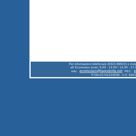
Per informazioni telefonare (0323.89622) o inv
all' Ecomuseo (orari: 9,00 - 13.00 / 14,00 - 17,
ecomuseo@lagodorta.net
e
info:
PEC:
P.IVA 01741310039 - C.F. 930