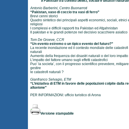
Il Pakistan tra conflitti bellici, sociali e disastri naturali
Antonio Barberini, Centro Buonarroti
“Pakistan, vaso di coccio tra vasi di ferro”
Brevi cenni storici
Quadro sintetico dei principali aspetti economici, sociali, etnici 
religiosi
I complessi e difficili rapporti tra Pakistan ed Afgahnistan
Il pakistan e le grandi potenze nel decisivo scacchiere asiatico
Tom De Groeve, CCR
“Un evento estremo o un tipico evento del futuro?”
La recente inondazione ed il contesto mondiale delle catastrofi
naturali
Aumento della frequenza dei disastri naturali o del loro impatto
L’impatto del fattore umano sugli effetti catastrofici
Puo’ la societa’, con il progresso scientifico prevedere, mitigare
gestire
le catastrofi naturali ?
Gianfranco Selvagio, ETM
“L’iniziativa di ETM in favore delle popolazioni colpite dalla r
alluvione”
PER INFORMAZIONI: ufficio turistico di Arona
Versione stampabile