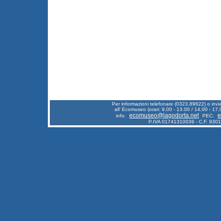
Per informazioni telefonare (0323.89622) o inv
all' Ecomuseo (orari: 9,00 - 13.00 / 14,00 - 17,
ecomuseo@lagodorta.net
e
info:
PEC:
P.IVA 01741310039 - C.F. 930