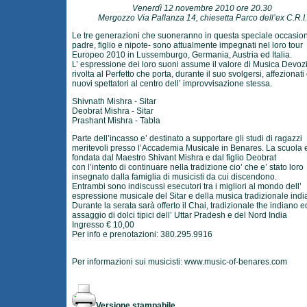
Venerdì 12 novembre 2010 ore 20.30
Mergozzo Via Pallanza 14, chiesetta Parco dell’ex C.R.I.
Le tre generazioni che suoneranno in questa speciale occasion
padre, figlio e nipote- sono attualmente impegnati nel loro tour
Europeo 2010 in Lussemburgo, Germania, Austria ed Italia.
L’ espressione dei loro suoni assume il valore di Musica Devoz
rivolta al Perfetto che porta, durante il suo svolgersi, affezionati
nuovi spettatori al centro dell’ improvvisazione stessa.
Shivnath Mishra - Sitar
Deobrat Mishra - Sitar
Prashant Mishra - Tabla
Parte dell’incasso e’ destinato a supportare gli studi di ragazzi
meritevoli presso l’Accademia Musicale in Benares. La scuola e
fondata dal Maestro Shivant Mishra e dal figlio Deobrat
con l’intento di continuare nella tradizione cio’ che e’ stato loro
insegnato dalla famiglia di musicisti da cui discendono.
Entrambi sono indiscussi esecutori tra i migliori al mondo dell’
espressione musicale del Sitar e della musica tradizionale indi
Durante la serata sarà offerto il Chai, tradizionale the indiano 
assaggio di dolci tipici dell’ Uttar Pradesh e del Nord India
Ingresso € 10,00
Per info e prenotazioni: 380.295.9916
Per informazioni sui musicisti:
www.music-of-benares.com
Versione stampabile