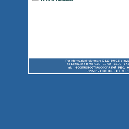
Per informazioni telefonare (0323.89622) o inv
all' Ecomuseo (orari: 9,00 - 13.00 / 14,00 - 17,
ecomuseo@lagodorta.net
e
info:
PEC:
P.IVA 01741310039 - C.F. 930