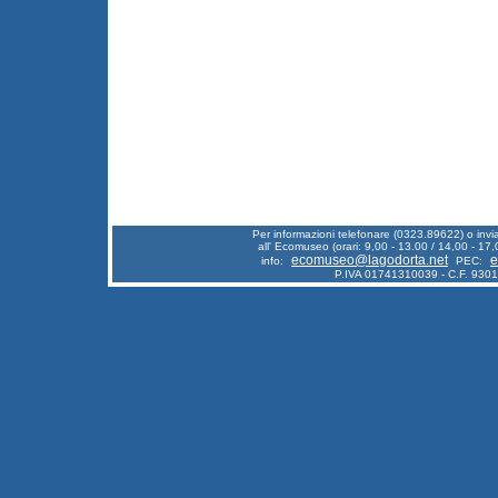
Per informazioni telefonare (0323.89622) o inv
all' Ecomuseo (orari: 9,00 - 13.00 / 14,00 - 17,
ecomuseo@lagodorta.net
e
info:
PEC:
P.IVA 01741310039 - C.F. 930