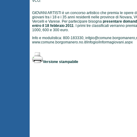
VCO.
GIOVANI ARTISTI è un concorso artistico che premia le opere d
giovani tra i 18 e i 35 anni residenti nelle province di Novara, 
Vercelli e Varese. Per partecipare bisogna
presentare doman
entro il 18 febbraio 2011
. I primi tre classificati verranno premi
1000, 600 e 300 euro.
Info e modulistica: 800-183330,
infgio@comune.borgomanero,n
www.comune.borgomanero.no.it/infogio/informagiovani.aspx
Versione stampabile