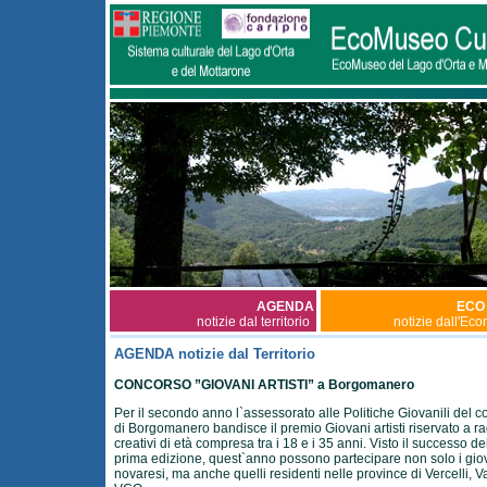
AGENDA
ECO
notizie dal territorio
notizie dall'Ec
AGENDA notizie dal Territorio
CONCORSO ”GIOVANI ARTISTI” a Borgomanero
Per il secondo anno l`assessorato alle Politiche Giovanili del
di Borgomanero bandisce il premio Giovani artisti riservato a r
creativi di età compresa tra i 18 e i 35 anni. Visto il successo de
prima edizione, quest`anno possono partecipare non solo i gio
novaresi, ma anche quelli residenti nelle province di Vercelli, 