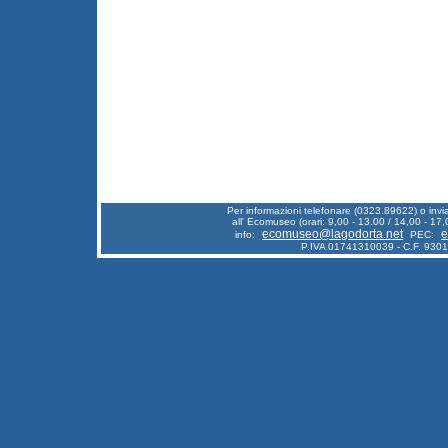
Per informazioni telefonare (0323.89622) o inv
all' Ecomuseo (orari: 9,00 - 13.00 / 14,00 - 17,
ecomuseo@lagodorta.net
e
info:
PEC:
P.IVA 01741310039 - C.F. 930