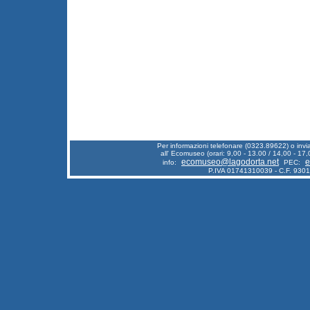
Per informazioni telefonare (0323.89622) o inv
all' Ecomuseo (orari: 9,00 - 13.00 / 14,00 - 17,
ecomuseo@lagodorta.net
e
info:
PEC:
P.IVA 01741310039 - C.F. 930