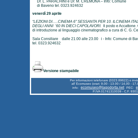
Dr. L. PARACHINI e Dr. M. CREMONA – Info: Comune
di Baveno tel. 0323.924632
venerdì 29 aprile
“LEZIONI DI…..CINEMA 6” SESSANTA PER 10. ILCINEMA ITA
DEGLI ANNI ’60 IN DIECI CAPOLAVORI.
Il posto e Accattone.
di introduzione al linguaggio cinematografico a cura di C. G. C
Sala Consiliare dalle 21.00 alle 23.00 i - Info: Comune di 
tel. 0323.924632
Versione stampabile
Per informazioni telefonare (0323.89622) o inv
all' Ecomuseo (orari: 9,00 - 13.00 / 14,00 - 17,
ecomuseo@lagodorta.net
e
info:
PEC:
P.IVA 01741310039 - C.F. 930