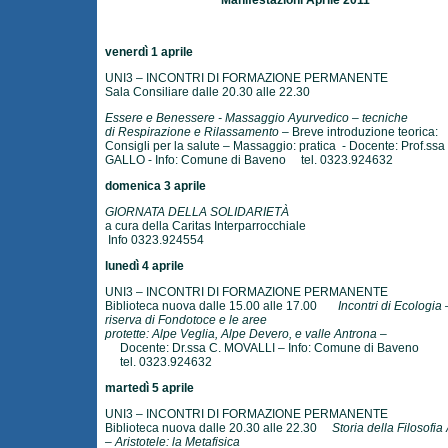
Manifestazioni Aprile 2011
venerdì 1 aprile
UNI3 – INCONTRI DI FORMAZIONE PERMANENTE
Sala Consiliare dalle 20.30 alle 22.30
Essere e Benessere - Massaggio Ayurvedico – tecniche
di Respirazione e Rilassamento
– Breve introduzione teorica:
Consigli per la salute – Massaggio: pratica - Docente: Prof.ssa
GALLO - Info: Comune di Baveno tel. 0323.924632
domenica 3 aprile
GIORNATA DELLA SOLIDARIETÀ
a cura della Caritas Interparrocchiale
Info 0323.924554
lunedì 4 aprile
UNI3 – INCONTRI DI FORMAZIONE PERMANENTE
Biblioteca nuova dalle 15.00 alle 17.00
Incontri di Ecologia
riserva di Fondotoce e le aree
protette: Alpe Veglia, Alpe Devero, e valle Antrona
–
Docente: Dr.ssa C. MOVALLI – Info: Comune di Baveno
tel. 0323.924632
martedì 5 aprile
UNI3 – INCONTRI DI FORMAZIONE PERMANENTE
Biblioteca nuova dalle 20.30 alle 22.30
Storia della Filosofia
– Aristotele: la Metafisica