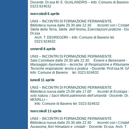
Docente: Dr.ssa M. E. GUALANDRIS – Info: Comune di Baveno 
0323.924632
mercoledì 6 aprile
UNI3 – INCONTRI DI FORMAZIONE PERMANENTE
Biblioteca nuova dalle 20.30 alle 22.30
Incontri con i Cristall
Stella della Terra, Stella dell’Anima, Esercitazioni pratiche -
Doc
Dr.ssa
Arch. T. DEGREGORI – Info: Comune di Baveno tel.
0323.924632
venerdì 8 aprile
UNI3 – INCONTRI DI FORMAZIONE PERMANENTE
Sala Consiliare dalle 20.30 alle 22.30
Essere e Benessere -
Massaggio Ayurvedico – tecniche di Respirazione e Rilassam
Tecniche respiratorie: teoria e pratica
- Docente: Prof.ssa M. G
Info: Comune di Baveno tel. 0323.924632
lunedì 11 aprile
UNI3 – INCONTRI DI FORMAZIONE PERMANENTE
Biblioteca nuova dalle 15.00 alle 17.00
Incontri di Ecologia
solo natura: i Sacri Monti patrimonio dell’umanità
- Docente: Dr.
MOVALLI –
Info: Comune di Baveno tel. 0323.924632
mercoledì 13 aprile
UNI3 – INCONTRI DI FORMAZIONE PERMANENTE
Biblioteca nuova dalle 20.30 alle 22.30
Incontri con i Cristall
Aurasoma, fiori Himaliani e cristalli
- Docente: Dr.ssa Arch. T.