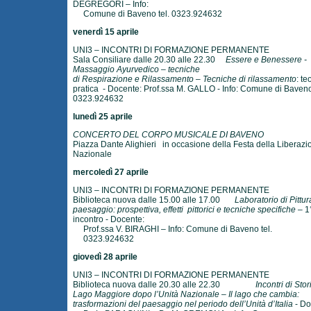
DEGREGORI – Info:
Comune di Baveno tel. 0323.924632
venerdì 15 aprile
UNI3 – INCONTRI DI FORMAZIONE PERMANENTE
Sala Consiliare dalle 20.30 alle 22.30
Essere e Benessere -
Massaggio Ayurvedico – tecniche
di Respirazione e Rilassamento – Tecniche di rilassamento
: te
pratica - Docente: Prof.ssa M. GALLO - Info: Comune di Baven
0323.924632
lunedì 25 aprile
CONCERTO DEL CORPO MUSICALE DI BAVENO
Piazza Dante Alighieri in occasione della Festa della Liberazi
Nazionale
mercoledì 27 aprile
UNI3 – INCONTRI DI FORMAZIONE PERMANENTE
Biblioteca nuova dalle 15.00 alle 17.00
Laboratorio di Pittura
paesaggio: prospettiva, effetti pittorici e tecniche specifiche
– 1
incontro - Docente:
Prof.ssa V. BIRAGHI – Info: Comune di Baveno tel.
0323.924632
giovedì 28 aprile
UNI3 – INCONTRI DI FORMAZIONE PERMANENTE
Biblioteca nuova dalle 20.30 alle 22.30
Incontri di Stori
Lago Maggiore dopo l’Unità Nazionale – Il lago che cambia:
trasformazioni del paesaggio nel periodo dell’Unità d’Italia
- Do