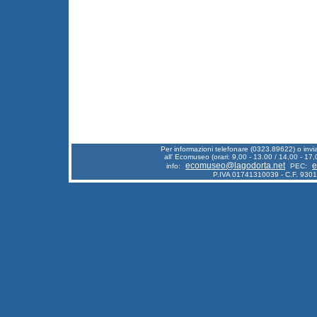
Per informazioni telefonare (0323.89622) o inv
all' Ecomuseo (orari: 9,00 - 13.00 / 14,00 - 17,
ecomuseo@lagodorta.net
e
info:
PEC:
P.IVA 01741310039 - C.F. 930