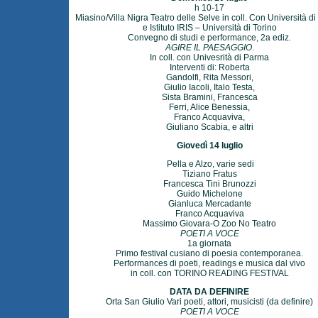
h 10-17
Miasino/Villa Nigra Teatro delle Selve in coll. Con Università d
e Istituto IRIS – Università di Torino
Convegno di studi e performance, 2a ediz.
AGIRE IL PAESAGGIO
.
In coll. con Univesrità di Parma
Interventi di: Roberta
Gandolfi, Rita Messori,
Giulio Iacoli, Italo Testa,
Sista Bramini, Francesca
Ferri, Alice Benessia,
Franco Acquaviva,
Giuliano Scabia, e altri
Giovedì 14 luglio
Pella e Alzo, varie sedi
Tiziano Fratus
Francesca Tini Brunozzi
Guido Michelone
Gianluca Mercadante
Franco Acquaviva
Massimo Giovara-O Zoo No Teatro
POETI A VOCE
1a giornata
Primo festival cusiano di poesia contemporanea.
Performances di poeti, readings e musica dal vivo
in coll. con TORINO READING FESTIVAL
DATA DA DEFINIRE
Orta San Giulio Vari poeti, attori, musicisti (da definire)
POETI A VOCE