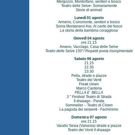
Mergozzo, Montorfano, sentieri e bosco
Teatro delle Selve- Somariamente
Storie di animali
Lunedì 01 agosto
Armeno, Coiromonte, sentieri e bosco
Sonia Montanaro/ Ass. Al canto del fuoco
La storia della bambina coraggiosa
Giovedì 04 agosto
ore 21.15
Ameno, Vacciago, Casa delle Selve
Teatro delle Selve 150°/ Regaldi poeta risorgimentale
Sabato 06 agosto
21.15
22.30
23.30
Pella, strade e piazze
Teatro dei Venti
Freak clown
Marco Cardona
PELLA E` BELLA
3 ° Festival Teatro di Strada
Il draaago - Parata
Sommelier – Teatro di Clown
La pagoda dei serpenti - Fachirismo
Domenica 07 agosto
ore 21.15
Varallo Sesia (Valsesia) strade e piazze
Teatro dei Venti Il draaago