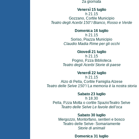
2a giornata
Venersì 15 luglio
h 21.15
Gozzano, Cortile Municipio
Teatro degli Acerbi 150°/ Bianco, Rosso e Verde
Domenica 16 luglio
h 21.15
Soriso, Piazza Municipio
Claudio Madia Rime per gli occhi
Giovedì 21 luglio
h 21.15
Pogno, P.zza Biblioteca
Teatro degli Acerbi Storie di paese
Venerdì 22 luglio
h 21.15
Alzo di Pella, Cortile Famiglia Alzese
Teatro delle Selve 150°/ La memoria è la nostra storia
Sabato 23 luglio
h 18.30
Pella, P.zza Motta o cortile SpazioTeatro Selve
Teatro delle Selve Le favole dell’oca
Sabato 30 luglio
Mergozzo, Montorfano, sentieri e bosco
Teatro delle Selve- Somariamente
Storie di animali
Domenica 31 luglio