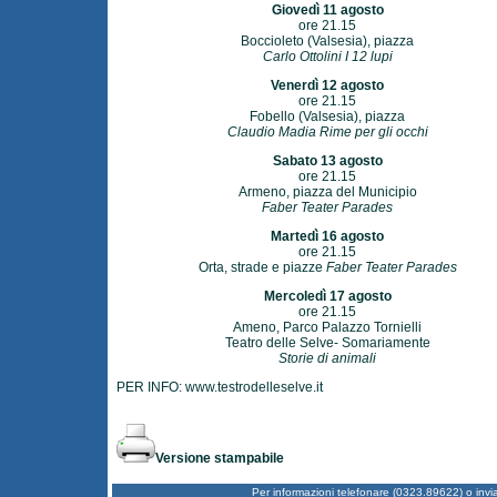
Giovedì 11 agosto
ore 21.15
Boccioleto (Valsesia), piazza
Carlo Ottolini I 12 lupi
Venerdì 12 agosto
ore 21.15
Fobello (Valsesia), piazza
Claudio Madia Rime per gli occhi
Sabato 13 agosto
ore 21.15
Armeno, piazza del Municipio
Faber Teater Parades
Martedì 16 agosto
ore 21.15
Orta, strade e piazze
Faber Teater Parades
Mercoledì 17 agosto
ore 21.15
Ameno, Parco Palazzo Tornielli
Teatro delle Selve- Somariamente
Storie di animali
PER INFO:
www.testrodelleselve.it
Versione stampabile
Per informazioni telefonare (0323.89622) o inv