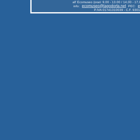
all' Ecomuseo (orari: 9,00 - 13.00 / 14,00 - 17,
ecomuseo@lagodorta.net
e
info:
PEC:
P.IVA 01741310039 - C.F. 930