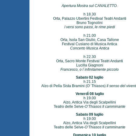
Apertura Mostra sul CANALETTO
.
h 18.30
Orta, Palazzo Ubertini Festival Teatri Andanti
Bruno Tognolini
I versi sono passi, le rime piedi
h 21.00
Orta, Isola San Giulio, Casa Tallone
Festival Cusiano di Musica Antica
Concerto Musica Antica
h 22.30
Orta, Sacro Monte Festival Teatri Andanti
Lucilla Giagnoni
Francesco, o l`infinitamente piccolo
Sabato 02 luglio
h 21.15
Alzo di Pella Sista Bramini (O’ Thiasos)
Il senso del viven
Venerdì 08 luglio
h 19.00
Alzo, Antica Via degli Scalpellini
Teatro delle Selve-
O’Thiasos Il camminante
Sabato 09 luglio
h 19.00
Alzo, Antica Via degli Scalpellini
Teatro delle Selve-
O’Thiasos Il camminante
Domenica 10 luglio