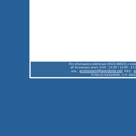
Per informazioni telefonare (0323.89622) o inv
all' Ecomuseo (orari: 9,00 - 13.00 / 14,00 - 17,
ecomuseo@lagodorta.net
e
info:
PEC:
P.IVA 01741310039 - C.F. 930