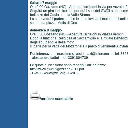
Sabato 7 maggio
Ore 9.00 Gozzano (NO) - Apertura iscrizioni in via per Auzate, 2
Seguirà un giro turistico che porterà i soci del GWCI a conoscer
bellezze del Cusio e della Valle Strona
La sera vedrà i partecipanti e le loro sfavillanti moto riuniti nella
splendida piazza Motta di Orta
domenica 8 maggio
Ore 8.30 Gozzano (NO) - Apertura iscrizioni in Piazza Ardicini
Dopo la funzione Religiosa al Saccamiglio e la rituale Benediz
degli equipaggi e delle moto
si parte per la vetta del Mottarone e il parco divertimenti Alpyla
Per informazioni: massimo silvestri
maxi@intercom.it
– tel. 33
- alessandro tadini – tel. 3391804739
Le quote di iscrizione sono reperibili all’indirizzo:
http://www.gwci.it/gozzano2011.pdf
- GWCI -
www.gwci.org
- GWCI -
Versione stampabile