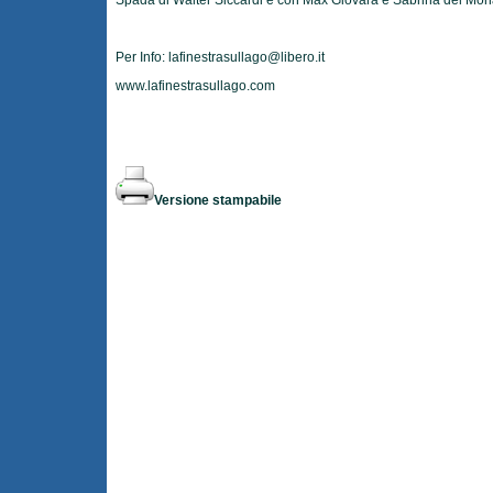
Spada di Walter Siccardi e con Max Giovara e Sabrina del Mo
Per Info:
lafinestrasullago@libero.it
www.lafinestrasullago.com
Versione stampabile