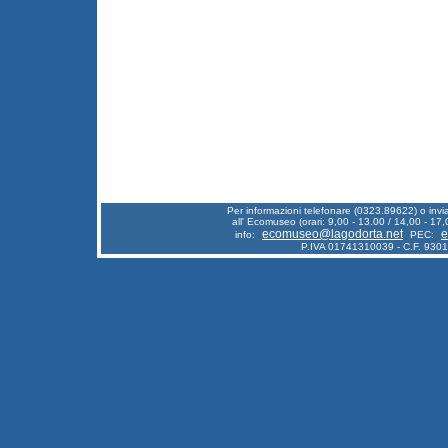
Per informazioni telefonare (0323.89622) o inv
all' Ecomuseo (orari: 9,00 - 13.00 / 14,00 - 17,
ecomuseo@lagodorta.net
e
info:
PEC:
P.IVA 01741310039 - C.F. 930