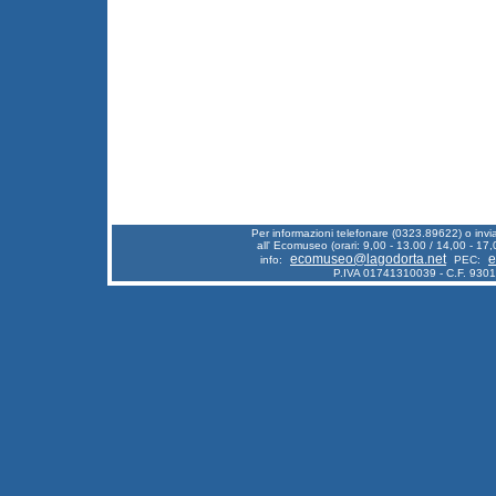
Per informazioni telefonare (0323.89622) o inv
all' Ecomuseo (orari: 9,00 - 13.00 / 14,00 - 17,
ecomuseo@lagodorta.net
e
info:
PEC:
P.IVA 01741310039 - C.F. 930