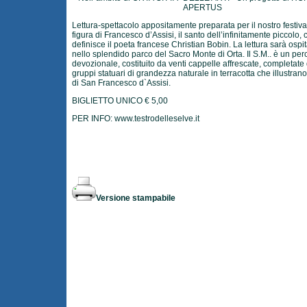
APERTUS
Lettura-spettacolo appositamente preparata per il nostro festiva
figura di Francesco d’Assisi, il santo dell’infinitamente piccolo, c
definisce il poeta francese Christian Bobin. La lettura sarà ospi
nello splendido parco del Sacro Monte di Orta. Il S.M.. è un per
devozionale, costituito da venti cappelle affrescate, completate
gruppi statuari di grandezza naturale in terracotta che illustrano 
di San Francesco d`Assisi.
BIGLIETTO UNICO € 5,00
PER INFO:
www.testrodelleselve.it
Versione stampabile