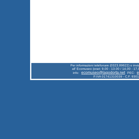
Per informazioni telefonare (0323.89622) o inv
all' Ecomuseo (orari: 9,00 - 13.00 / 14,00 - 17,
ecomuseo@lagodorta.net
e
info:
PEC:
P.IVA 01741310039 - C.F. 930