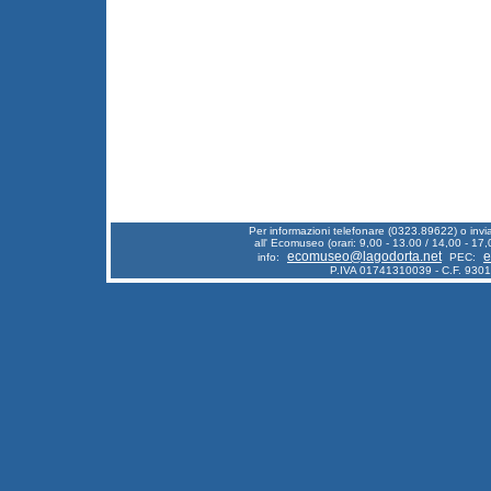
Per informazioni telefonare (0323.89622) o inv
all' Ecomuseo (orari: 9,00 - 13.00 / 14,00 - 17,
ecomuseo@lagodorta.net
e
info:
PEC:
P.IVA 01741310039 - C.F. 930