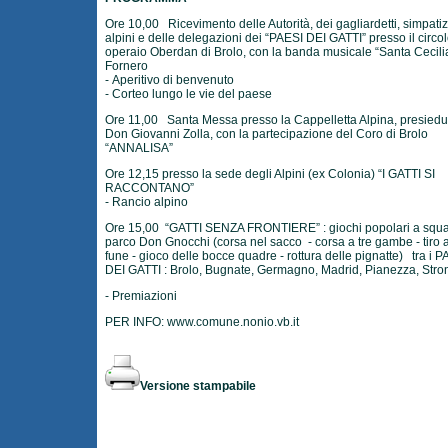
Ore 10,00 Ricevimento delle Autorità, dei gagliardetti, simpatiz
alpini e delle delegazioni dei “PAESI DEI GATTI” presso il circo
operaio Oberdan di Brolo, con la banda musicale “Santa Cecilia
Fornero
- Aperitivo di benvenuto
- Corteo lungo le vie del paese
Ore 11,00 Santa Messa presso la Cappelletta Alpina, presiedu
Don Giovanni Zolla, con la partecipazione del Coro di Brolo
“ANNALISA”
Ore 12,15 presso la sede degli Alpini (ex Colonia) “I GATTI SI
RACCONTANO”
- Rancio alpino
Ore 15,00 “GATTI SENZA FRONTIERE” : giochi popolari a squa
parco Don Gnocchi (corsa nel sacco - corsa a tre gambe - tiro a
fune - gioco delle bocce quadre - rottura delle pignatte) tra i P
DEI GATTI : Brolo, Bugnate, Germagno, Madrid, Pianezza, Stro
- Premiazioni
PER INFO:
www.comune.nonio.vb.it
Versione stampabile