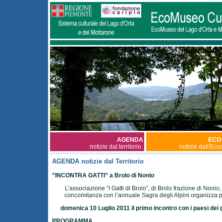
AGENDA
ECO
notizie dal territorio
notizie dall'Ec
AGENDA notizie dal Territorio
”INCONTRA GATTI” a Brolo di Nonio
L’associazione “I Gatti di Brolo”, di Brolo frazione di Nonio,
concomitanza con l’annuale Sagra degli Alpini organizza 
domenica 10 Luglio 2011 il primo incontro con i paesi dei g
PROGRAMMA