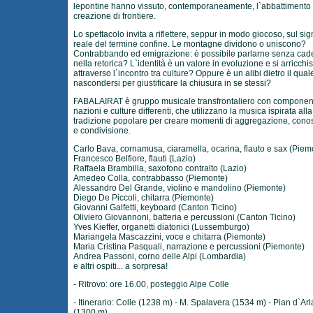
lepontine hanno vissuto, contemporaneamente, l`abbattimento 
creazione di frontiere.
Lo spettacolo invita a riflettere, seppur in modo giocoso, sul sig
reale del termine confine. Le montagne dividono o uniscono?
Contrabbando ed emigrazione: è possibile parlarne senza cad
nella retorica? L`identità è un valore in evoluzione e si arricchi
attraverso l`incontro tra culture? Oppure è un alibi dietro il qual
nascondersi per giustificare la chiusura in se stessi?
FABALAIRAT è gruppo musicale transfrontaliero con component
nazioni e culture differenti, che utilizzano la musica ispirata alla
tradizione popolare per creare momenti di aggregazione, con
e condivisione.
Carlo Bava, cornamusa, ciaramella, ocarina, flauto e sax (Piem
Francesco Belfiore, flauti (Lazio)
Raffaela Brambilla, saxofono contralto (Lazio)
Amedeo Colla, contrabbasso (Piemonte)
Alessandro Del Grande, violino e mandolino (Piemonte)
Diego De Piccoli, chitarra (Piemonte)
Giovanni Galfetti, keyboard (Canton Ticino)
Oliviero Giovannoni, batteria e percussioni (Canton Ticino)
Yves Kieffer, organetti diatonici (Lussemburgo)
Mariangela Mascazzini, voce e chitarra (Piemonte)
Maria Cristina Pasquali, narrazione e percussioni (Piemonte)
Andrea Passoni, corno delle Alpi (Lombardia)
e altri ospiti... a sorpresa!
- Ritrovo: ore 16.00, posteggio Alpe Colle
- Itinerario: Colle (1238 m) - M. Spalavera (1534 m) - Pian d`Arl
(1300 m)