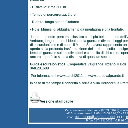
- Dislivello: circa 300 m
- Tempo di percorrenza: 2 ore
- Rientro: lungo strada Cadorna
- Note: Munirsi di abbigliamento da montagna e pila frontale.
Itinerario e note: percorso classico con i più bei panorami dell`
Verbano, lungo percorsi ideati per la guerra e diventati oggi per
di escursionismo e di pace. Il Monte Spalavera rappresenta un 
aperto sulla profonda trasformazione del territorio sotto le esig
tempi di guerra e sulle motivazioni e capacità di chi costruì ope
ancora in perfetto stato a distanza di quasi un secolo.
Guida escursionistica:
Cooperativa Valgrande Tiziano Maioli
368.201688
Per informazioni
www.parchi2011.it
-
www.parcovalgrande.it
In caso di maltempo il concerto si terrà a Villa Bernocchi a Pre
Versione stampabile
Per informazioni telefonare (0323.89622) o inv
all' Ecomuseo (orari: 9,00 - 13.00 / 14,00 - 17,
ecomuseo@lagodorta.net
e
info:
PEC:
P.IVA 01741310039 - C.F. 930