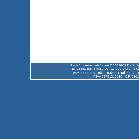
Per informazioni telefonare (0323.89622) o inv
all' Ecomuseo (orari: 9,00 - 13.00 / 14,00 - 17,
ecomuseo@lagodorta.net
e
info:
PEC:
P.IVA 01741310039 - C.F. 930