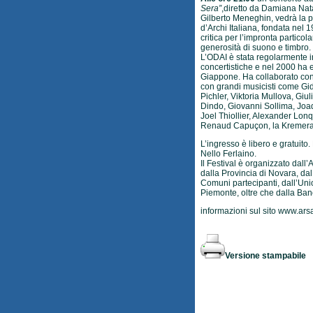
Sera”
,diretto da Damiana Nata
Gilberto Meneghin, vedrà la p
d’Archi Italiana, fondata nel 
critica per l’impronta particol
generosità di suono e timbro.
L’ODAI è stata regolarmente in
concertistiche e nel 2000 ha e
Giappone. Ha collaborato con
con grandi musicisti come Gi
Pichler, Viktoria Mullova, Gi
Dindo, Giovanni Sollima, Joaq
Joel Thiollier, Alexander Lon
Renaud Capuçon, la Kremerat
L’ingresso è libero e gratuito.
Nello Ferlaino.
Il Festival è organizzato dall
dalla Provincia di Novara, dal
Comuni partecipanti, dall’Un
Piemonte, oltre che dalla Ba
informazioni sul sito
www.ars
Versione stampabile