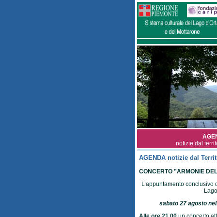
AGE
notizie dal terri
AGENDA notizie dal Territ
CONCERTO ”ARMONIE DELL
L’appuntamento conclusivo di
Lago
sabato 27 agosto nell
Alle ore 21.00
un concerto att