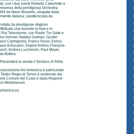
li, con i due solisti Roberto Caberlotto e
resenza della prestigiosa Orchestra
1994 da Mario Brunello, elogiata dalla
armente italiana, caratterizzata da
vitata da prestigiose stagioni
ffettuato una tournée in Asia e in
 Rai Televisione, con Radio Tre Suite e
don Kremer, Natalia Gutman, Gunter
uliano Carmignola, Franco Rossi, Enrico
uin Achucarro, Evgeni Kiriliov, François-
quich, Andrea Lucchesini, Paul Meyer,
a Baltica.
 Presenterà la serata il Sindaco di Pella
’Associazione Ars Armonica è patrocinato
 Teatro Regio di Torino e sostenuto dai
ione Comuni del Cusio e dalla Regione
nca Mediolanum.
armonica.eu