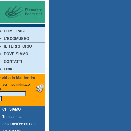
>
HOME PAGE
>
L'ECOMUSEO
>
IL TERRITORIO
>
DOVE SIAMO
>
CONTATTI
>
LINK
riviti alla Mailinglist
risci il tuo indirizzo
il
|
CHI SIAMO
|
Trasparenza
|
Amici dell`ecomuseo