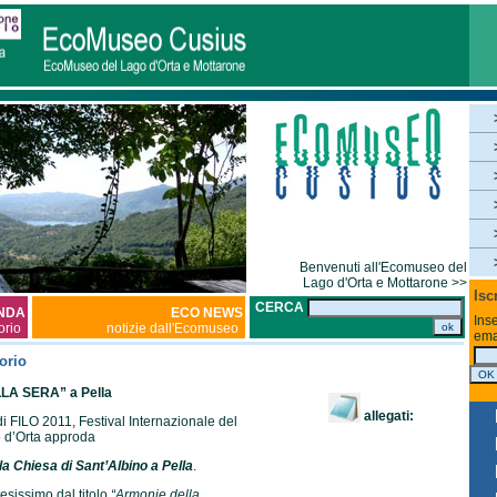
Benvenuti all'Ecomuseo del
Lago d'Orta e Mottarone >>
Isc
CERCA
NDA
ECO NEWS
Inse
torio
notizie dall'Ecomuseo
ema
orio
A SERA” a Pella
allegati:
 FILO 2011, Festival Internazionale del
 d’Orta approda
a Chiesa di Sant’Albino a Pella
.
esissimo dal titolo
“Armonie della