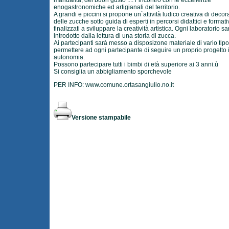
manualità, del buon gusto .... l`incontro con le eccellenze
enogastronomiche ed artigianali del territorio.
A grandi e piccini si propone un`attività ludico creativa di deco
delle zucche sotto guida di esperti in percorsi didattici e formati
finalizzati a sviluppare la creatività artistica. Ogni laboratorio sa
introdotto dalla lettura di una storia di zucca.
Ai partecipanti sarà messo a disposizone materiale di vario tipo
permettere ad ogni partecipante di seguire un proprio progetto 
autonomia.
Possono partecipare tutti i bimbi di età superiore ai 3 anni.ù
Si consiglia un abbigliamento sporchevole
PER INFO:
www.comune.ortasangiulio.no.it
Versione stampabile