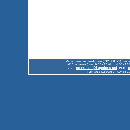
Per informazioni telefonare (0323.89622) o inv
all' Ecomuseo (orari: 9,00 - 13.00 / 14,00 - 17,
ecomuseo@lagodorta.net
e
info:
PEC:
P.IVA 01741310039 - C.F. 930