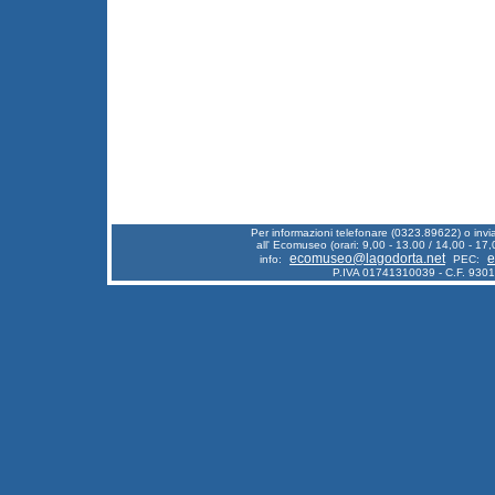
Per informazioni telefonare (0323.89622) o inv
all' Ecomuseo (orari: 9,00 - 13.00 / 14,00 - 17,
ecomuseo@lagodorta.net
e
info:
PEC:
P.IVA 01741310039 - C.F. 930