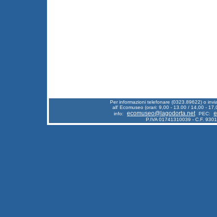
Per informazioni telefonare (0323.89622) o inv
all' Ecomuseo (orari: 9,00 - 13.00 / 14,00 - 17,
ecomuseo@lagodorta.net
e
info:
PEC:
P.IVA 01741310039 - C.F. 930