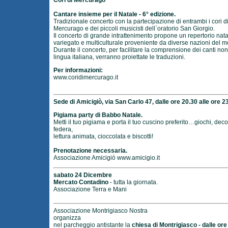
Cori di Mercurago
Cantare insieme per il Natale - 6° edizione.
Tradizionale concerto con la partecipazione di entrambi i cori d
Mercurago e dei piccoli musicisti dell`oratorio San Giorgio.
Il concerto di grande intrattenimento propone un repertorio nata
variegato e multiculturale proveniente da diverse nazioni del 
Durante il concerto, per facilitare la comprensione dei canti non
lingua italiana, verranno proiettate le traduzioni.
Per informazioni:
www.coridimercurago.it
Sede di Amicigiò, via San Carlo 47, dalle ore 20.30 alle ore 2
Pigiama party di Babbo Natale.
Metti il tuo pigiama e porta il tuo cuscino preferito…giochi, deco
federa,
lettura animata, cioccolata e biscotti!
Prenotazione necessaria.
Associazione Amicigiò
www.amicigio.it
sabato 24 Dicembre
Mercato Contadino
- tutta la giornata.
Associazione Terra e Mani
Associazione Montrigiasco Nostra
organizza
nel parcheggio antistante la
chiesa di Montrigiasco - dalle ore