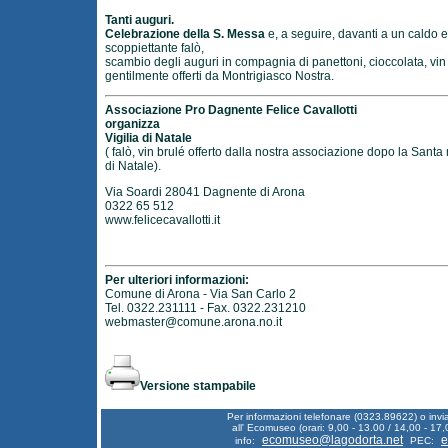
Tanti auguri.
Celebrazione della S. Messa
e, a seguire, davanti a un caldo e
scoppiettante falò,
scambio degli auguri in compagnia di panettoni, cioccolata, vin
gentilmente offerti da Montrigiasco Nostra.
Associazione Pro Dagnente Felice Cavallotti
organizza
Vigilia di Natale
( falò, vin brulé offerto dalla nostra associazione dopo la Sant
di Natale).
Via Soardi 28041 Dagnente di Arona
0322 65 512
www.felicecavallotti.it
Per ulteriori informazioni:
Comune di Arona - Via San Carlo 2
Tel. 0322.231111 - Fax. 0322.231210
webmaster@comune.arona.no.it
Versione stampabile
Per informazioni telefonare (0323.89622) o inv
all' Ecomuseo (orari: 9,00 - 13.00 / 14,00 - 17,
ecomuseo@lagodorta.net
e
info:
PEC: