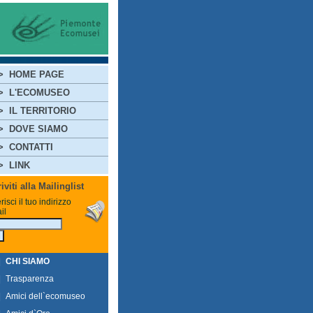
>
HOME PAGE
>
L'ECOMUSEO
>
IL TERRITORIO
>
DOVE SIAMO
>
CONTATTI
>
LINK
riviti alla Mailinglist
risci il tuo indirizzo
il
|
CHI SIAMO
|
Trasparenza
|
Amici dell`ecomuseo