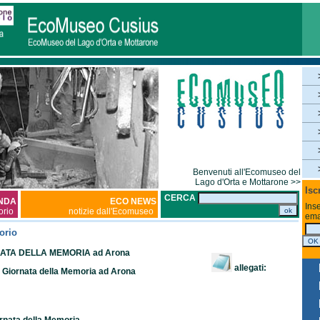
Benvenuti all'Ecomuseo del
Lago d'Orta e Mottarone >>
Isc
CERCA
NDA
ECO NEWS
Inse
torio
notizie dall'Ecomuseo
ema
orio
TA DELLA MEMORIA ad Arona
allegati:
Giornata della Memoria ad Arona