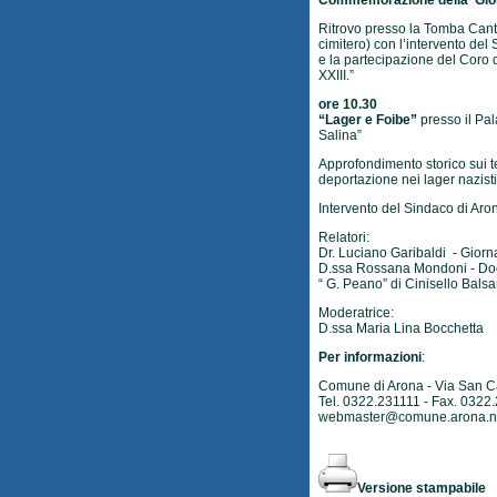
Commemorazione della Gior
Ritrovo presso la Tomba Canto
cimitero) con l’intervento del
e la partecipazione del Coro 
XXIII.”
ore 10.30
“Lager e Foibe”
presso il Pa
Salina”
Approfondimento storico sui t
deportazione nei lager nazisti
Intervento del Sindaco di Aro
Relatori:
Dr. Luciano Garibaldi - Giorna
D.ssa Rossana Mondoni - Doce
“ G. Peano” di Cinisello Bals
Moderatrice:
D.ssa Maria Lina Bocchetta
Per informazioni
:
Comune di Arona - Via San C
Tel. 0322.231111 - Fax. 0322
webmaster@comune.arona.no
Versione stampabile