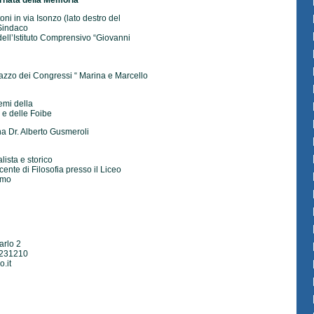
nata della Memoria
ni in via Isonzo (lato destro del
 Sindaco
dell’Istituto Comprensivo “Giovanni
lazzo dei Congressi “ Marina e Marcello
emi della
 e delle Foibe
na Dr. Alberto Gusmeroli
lista e storico
nte di Filosofia presso il Liceo
amo
arlo 2
.231210
.it