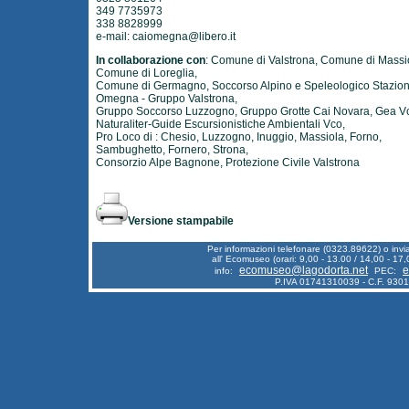
349 7735973
338 8828999
e-mail:
caiomegna@libero.it
In collaborazione con
: Comune di Valstrona, Comune di Massi
Comune di Loreglia,
Comune di Germagno, Soccorso Alpino e Speleologico Stazion
Omegna - Gruppo Valstrona,
Gruppo Soccorso Luzzogno, Gruppo Grotte Cai Novara, Gea V
Naturaliter-Guide Escursionistiche Ambientali Vco,
Pro Loco di : Chesio, Luzzogno, Inuggio, Massiola, Forno,
Sambughetto, Fornero, Strona,
Consorzio Alpe Bagnone, Protezione Civile Valstrona
Versione stampabile
Per informazioni telefonare (0323.89622) o inv
all' Ecomuseo (orari: 9,00 - 13.00 / 14,00 - 17,
ecomuseo@lagodorta.net
e
info:
PEC:
P.IVA 01741310039 - C.F. 930