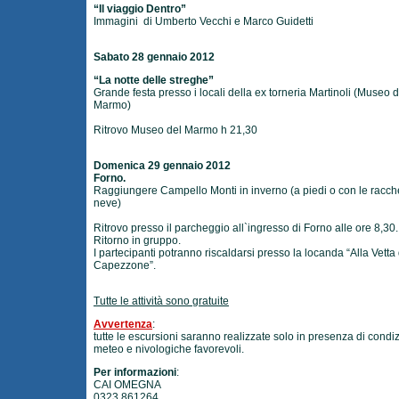
“Il viaggio Dentro”
Immagini di Umberto Vecchi e Marco Guidetti
Sabato 28 gennaio 2012
“La notte delle streghe”
Grande festa presso i locali della ex torneria Martinoli (Museo d
Marmo)
Ritrovo Museo del Marmo h 21,30
Domenica 29 gennaio 2012
Forno.
Raggiungere Campello Monti in inverno (a piedi o con le racch
neve)
Ritrovo presso il parcheggio all`ingresso di Forno alle ore 8,30.
Ritorno in gruppo.
I partecipanti potranno riscaldarsi presso la locanda “Alla Vetta
Capezzone”.
Tutte le attività sono gratuite
Avvertenza
:
tutte le escursioni saranno realizzate solo in presenza di condiz
meteo e nivologiche favorevoli.
Per informazioni
:
CAI OMEGNA
0323 861264