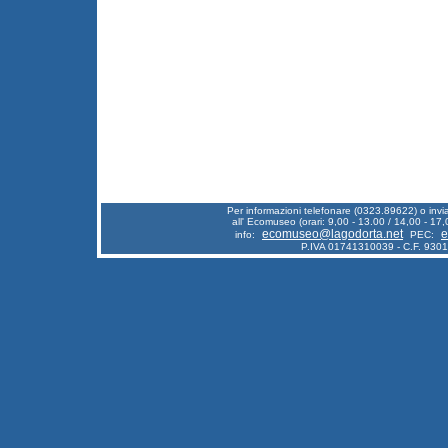
Per informazioni telefonare (0323.89622) o inv
all' Ecomuseo (orari: 9,00 - 13.00 / 14,00 - 17,
ecomuseo@lagodorta.net
e
info:
PEC:
P.IVA 01741310039 - C.F. 930