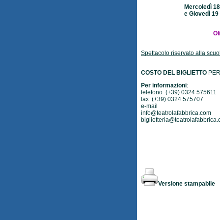
Mercoledì 18
e Giovedì 19
Ol
Spettacolo riservato alla scuo
COSTO DEL BIGLIETTO
PER 
Per informazioni
:
telefono (+39) 0324 575611
fax (+39) 0324 575707
e-mail
info@teatrolafabbrica.com
biglietteria@teatrolafabbrica
Versione stampabile