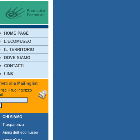
>
HOME PAGE
>
L'ECOMUSEO
>
IL TERRITORIO
>
DOVE SIAMO
>
CONTATTI
>
LINK
riviti alla Mailinglist
risci il tuo indirizzo
il
|
CHI SIAMO
|
Trasparenza
|
Amici dell`ecomuseo