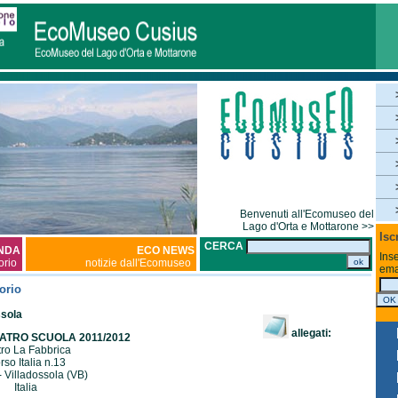
Benvenuti all'Ecomuseo del
Lago d'Orta e Mottarone >>
Isc
CERCA
NDA
ECO NEWS
Inse
torio
notizie dall'Ecomuseo
ema
orio
ssola
allegati:
TRO SCUOLA 2011/2012
tro La Fabbrica
rso Italia n.13
 Villadossola (VB)
Italia