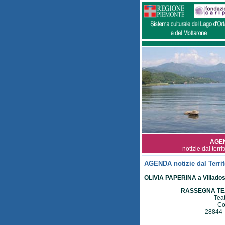
AGE
notizie dal terri
AGENDA notizie dal Territ
OLIVIA PAPERINA a Villado
RASSEGNA TEA
Tea
Co
28844 -