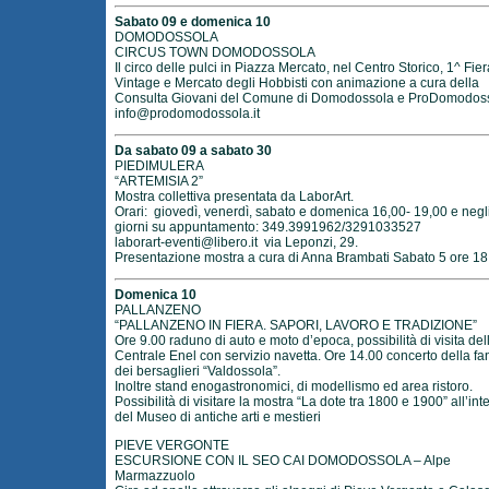
Sabato 09 e domenica 10
DOMODOSSOLA
CIRCUS TOWN DOMODOSSOLA
Il circo delle pulci in Piazza Mercato, nel Centro Storico, 1^ Fier
Vintage e Mercato degli Hobbisti con animazione a cura della
Consulta Giovani del Comune di Domodossola e ProDomodos
info@prodomodossola.it
Da sabato 09 a sabato 30
PIEDIMULERA
“ARTEMISIA 2”
Mostra collettiva presentata da LaborArt.
Orari: giovedì, venerdì, sabato e domenica 16,00- 19,00 e negli 
giorni su appuntamento: 349.3991962/3291033527
laborart-eventi@libero.it
via Leponzi, 29.
Presentazione mostra a cura di Anna Brambati Sabato 5 ore 18
Domenica 10
PALLANZENO
“PALLANZENO IN FIERA. SAPORI, LAVORO E TRADIZIONE”
Ore 9.00 raduno di auto e moto d’epoca, possibilità di visita del
Centrale Enel con servizio navetta. Ore 14.00 concerto della fa
dei bersaglieri “Valdossola”.
Inoltre stand enogastronomici, di modellismo ed area ristoro.
Possibilità di visitare la mostra “La dote tra 1800 e 1900” all’int
del Museo di antiche arti e mestieri
PIEVE VERGONTE
ESCURSIONE CON IL SEO CAI DOMODOSSOLA – Alpe
Marmazzuolo