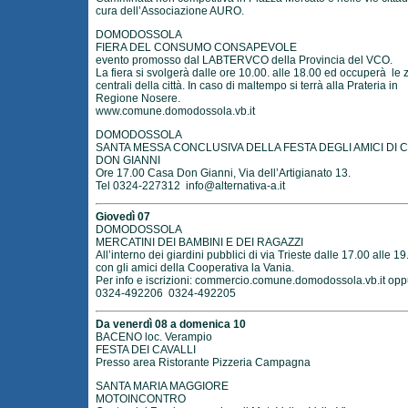
cura dell’Associazione AURO.
DOMODOSSOLA
FIERA DEL CONSUMO CONSAPEVOLE
evento promosso dal LABTERVCO della Provincia del VCO.
La fiera si svolgerà dalle ore 10.00. alle 18.00 ed occuperà le
centrali della città. In caso di maltempo si terrà alla Prateria in
Regione Nosere.
www.comune.domodossola.vb.it
DOMODOSSOLA
SANTA MESSA CONCLUSIVA DELLA FESTA DEGLI AMICI DI 
DON GIANNI
Ore 17.00 Casa Don Gianni, Via dell’Artigianato 13.
Tel 0324-227312
info@alternativa-a.it
Giovedì 07
DOMODOSSOLA
MERCATINI DEI BAMBINI E DEI RAGAZZI
All’interno dei giardini pubblici di via Trieste dalle 17.00 alle 19
con gli amici della Cooperativa la Vania.
Per info e iscrizioni: commercio.comune.domodossola.vb.it op
0324-492206 0324-492205
Da venerdì 08 a domenica 10
BACENO loc. Verampio
FESTA DEI CAVALLI
Presso area Ristorante Pizzeria Campagna
SANTA MARIA MAGGIORE
MOTOINCONTRO