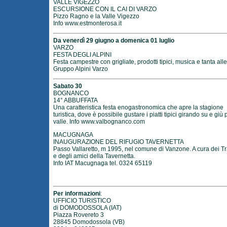
VALLE VIGEZZO
ESCURSIONE CON IL CAI DI VARZO
Pizzo Ragno e la Valle Vigezzo
Info
www.estmonterosa.it
Da venerdì 29 giugno a domenica 01 luglio
VARZO
FESTA DEGLI ALPINI
Festa campestre con grigliate, prodotti tipici, musica e tanta alle
Gruppo Alpini Varzo
Sabato 30
BOGNANCO
14° ABBUFFATA
Una caratteristica festa enogastronomica che apre la stagione
turistica, dove è possibile gustare i piatti tipici girando su e giù 
valle. Info
www.valbognanco.com
MACUGNAGA
INAUGURAZIONE DEL RIFUGIO TAVERNETTA
Passo Vallaretto, m 1995, nel comune di Vanzone. A cura dei T
e degli amici della Tavernetta.
Info IAT Macugnaga tel. 0324 65119
Per informazioni
:
UFFICIO TURISTICO
di DOMODOSSOLA (IAT)
Piazza Rovereto 3
28845 Domodossola (VB)