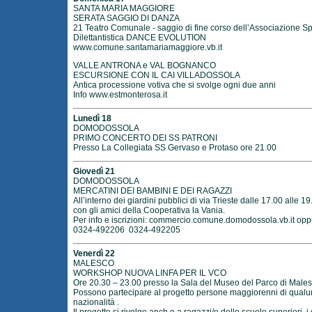
SANTA MARIA MAGGIORE
SERATA SAGGIO DI DANZA
21 Teatro Comunale - saggio di fine corso dell’Associazione Sp
Dilettantistica DANCE EVOLUTION
www.comune.santamariamaggiore.vb.it
VALLE ANTRONA e VAL BOGNANCO
ESCURSIONE CON IL CAI VILLADOSSOLA
Antica processione votiva che si svolge ogni due anni
Info
www.estmonterosa.it
Lunedì 18
DOMODOSSOLA
PRIMO CONCERTO DEI SS PATRONI
Presso La Collegiata SS Gervaso e Protaso ore 21.00
Giovedì 21
DOMODOSSOLA
MERCATINI DEI BAMBINI E DEI RAGAZZI
All’interno dei giardini pubblici di via Trieste dalle 17.00 alle 19
con gli amici della Cooperativa la Vania.
Per info e iscrizioni: commercio.comune.domodossola.vb.it op
0324-492206 0324-492205
Venerdì 22
MALESCO
WORKSHOP NUOVA LINFA PER IL VCO
Ore 20.30 – 23.00 presso la Sala del Museo del Parco di Males
Possono partecipare al progetto persone maggiorenni di qual
nazionalità .