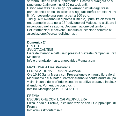
saranno ulteriori costi supplementari. Il corso si svolgerà se si
raggiungerà almeno il n. di 20 partecipanti.
I lavori realizzati dai vari gruppi verranno votati dagli stessi
partecipanti il primo classificato si aggiudicherà il premio “Nuo
linfa”, ricevendo una somma pari a 200 euro.
Tutti gli altri avranno un diploma di merito, i primi tre classificati
entreranno in gara nella 13° edizione del Malescorto a sfidare i 
in concorso nella sezione: Documentazione del territorio.
Per informazioni e ricevere il modulo di iscrizione scrivere a:
associazione@cercandoilcinema.it
Domenica 24
CRODO
SVUOTACANTINE
Fiera del baratto e dell’usato presso il piazzale Campari in Fra
Molinetto
Info e prenotazioni
ass.lanuovaidea@gmail.com
MACUGNAGA Fraz. Pestarena
FESTA PATRONALE DI SAN GIOVANNI
Ore 10.30 Santa Messa con Processione e omaggio floreale al
Monumento dei Minatori. Parteciperanno le confraternite dei pa
vicini. Incanto delle offerte. A seguire aperitivo e pranzo in piaz
il tendone. Pomeriggio con giochi.
Info IAT Macugnaga tel. 0324 65119
PREMIA
ESCURSIONE CON IL CAI PIEDIMULERA
Pizzo Pioda di Premia, in collaborazione con il Gruppo Alpini di
Premia
Info
www.estmonterosa.it