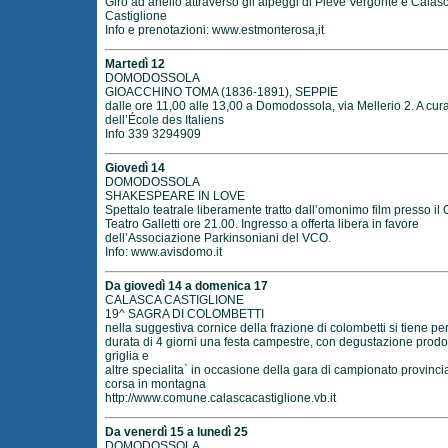
Giro ad anello attraverso gli alpeggi di Pieve Vergonte e Calas
Castiglione
Info e prenotazioni:
www.estmonterosa,it
Martedì 12
DOMODOSSOLA
GIOACCHINO TOMA (1836-1891), SEPPIE
dalle ore 11,00 alle 13,00 a Domodossola, via Mellerio 2. A cur
dell’École des Italiens
Info 339 3294909
Giovedì 14
DOMODOSSOLA
SHAKESPEARE IN LOVE
Spettalo teatrale liberamente tratto dall’omonimo film presso il 
Teatro Galletti ore 21.00. Ingresso a offerta libera in favore
dell’Associazione Parkinsoniani del VCO.
Info:
www.avisdomo.it
Da giovedì 14 a domenica 17
CALASCA CASTIGLIONE
19^ SAGRA DI COLOMBETTI
nella suggestiva cornice della frazione di colombetti si tiene per
durata di 4 giorni una festa campestre, con degustazione prodott
griglia e
altre specialita` in occasione della gara di campionato provincia
corsa in montagna
http://www.comune.calascacastiglione.vb.it
Da venerdì 15 a lunedì 25
DOMODOSSOLA