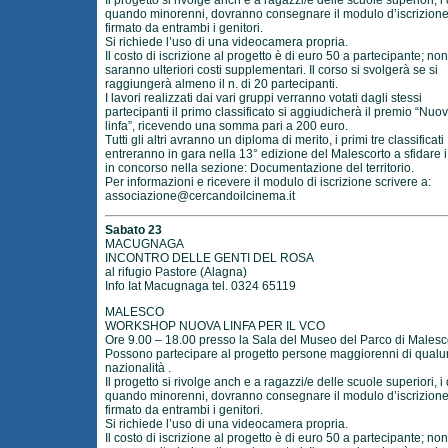
Il progetto si rivolge anch e a ragazzi/e delle scuole superiori, i 
quando minorenni, dovranno consegnare il modulo d’iscrizion
firmato da entrambi i genitori.
Si richiede l’uso di una videocamera propria.
Il costo di iscrizione al progetto è di euro 50 a partecipante; non
saranno ulteriori costi supplementari. Il corso si svolgerà se si
raggiungerà almeno il n. di 20 partecipanti.
I lavori realizzati dai vari gruppi verranno votati dagli stessi
partecipanti il primo classificato si aggiudicherà il premio “Nuo
linfa”, ricevendo una somma pari a 200 euro.
Tutti gli altri avranno un diploma di merito, i primi tre classificati
entreranno in gara nella 13° edizione del Malescorto a sfidare i 
in concorso nella sezione: Documentazione del territorio.
Per informazioni e ricevere il modulo di iscrizione scrivere a:
associazione@cercandoilcinema.it
Sabato 23
MACUGNAGA
INCONTRO DELLE GENTI DEL ROSA
al rifugio Pastore (Alagna)
Info Iat Macugnaga tel. 0324 65119
MALESCO
WORKSHOP NUOVA LINFA PER IL VCO
Ore 9.00 – 18.00 presso la Sala del Museo del Parco di Malesc
Possono partecipare al progetto persone maggiorenni di qual
nazionalità .
Il progetto si rivolge anch e a ragazzi/e delle scuole superiori, i 
quando minorenni, dovranno consegnare il modulo d’iscrizion
firmato da entrambi i genitori.
Si richiede l’uso di una videocamera propria.
Il costo di iscrizione al progetto è di euro 50 a partecipante; non