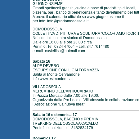
GIUGNOINSIEME
Grandi spettacoli gratuiti, cucina a base di prodotti tipici locali,
pizzeria, bar , banco di beneficenza e tanto divertimento per tutt
A breve il calendario ufficiale su
www.giugnoinsieme.it
per info:
info@prodomodossola.it
DOMODOSSOLA
COLLETTIVA DI PITTURA E SCULTURA “COLORIAMO I CORTI
Nei cortili del centro storico di Domodossola
Dalle ore 16.00 alle ore 23.00 circa
Per info: Tel. 0324 47004 – cell. 347 7614480
e-mail:
castellisa@hotmail.com
Sabato 16
ALPE DEVERO
ESCURSIONE CON IL CAI FORMAZZA
Salita al Monte Cervandone
Info
www.estmonterosa.it
VILLADOSSOLA
MERCATINO DELL’ANTIQUARIATO
In Piazza Mercato dalle 7.00 alle 19.00.
Organizzato dalla Pro Loco di Villadossola in collaborazione c
l’Associazione “La nuova idea”
Sabato 16 e domenica 17
DOMODOSSOLA, BACENO e PREMIA
TREKKING DELL’OSSOLA A CAVALLO
Per info e iscrizioni tel. 3482834179
Domenica 17