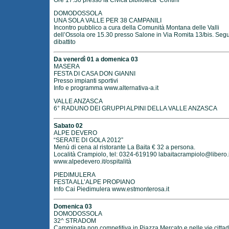
Ore 17.30 presso la Civica Biblioteca Contini
DOMODOSSOLA
UNA SOLA VALLE PER 38 CAMPANILI
Incontro pubblico a cura della Comunità Montana delle Valli
dell’Ossola ore 15.30 presso Salone in Via Romita 13/bis. Segu
dibattito
Da venerdì 01 a domenica 03
MASERA
FESTA DI CASA DON GIANNI
Presso impianti sportivi
Info e programma
www.alternativa-a.it
VALLE ANZASCA
6° RADUNO DEI GRUPPI ALPINI DELLA VALLE ANZASCA
Sabato 02
ALPE DEVERO
“SERATE DI GOLA 2012”
Menù di cena al ristorante La Baita € 32 a persona.
Località Crampiolo, tel: 0324-619190
labaitacrampiolo@libero.i
www.alpedevero.it/ospitalità
PIEDIMULERA
FESTA ALL’ALPE PROPIANO
Info Cai Piedimulera
www.estmonterosa.it
Domenica 03
DOMODOSSOLA
32^ STRADOM
Camminata non competitiva in Piazza Mercato e nelle vie cittad