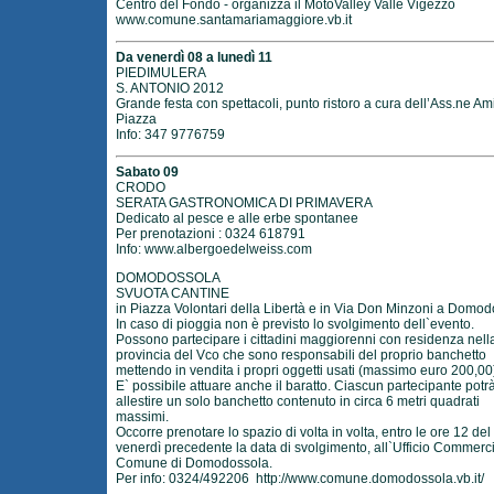
Centro del Fondo - organizza il MotoValley Valle Vigezzo
www.comune.santamariamaggiore.vb.it
Da venerdì 08 a lunedì 11
PIEDIMULERA
S. ANTONIO 2012
Grande festa con spettacoli, punto ristoro a cura dell’Ass.ne Ami
Piazza
Info: 347 9776759
Sabato 09
CRODO
SERATA GASTRONOMICA DI PRIMAVERA
Dedicato al pesce e alle erbe spontanee
Per prenotazioni : 0324 618791
Info:
www.albergoedelweiss.com
DOMODOSSOLA
SVUOTA CANTINE
in Piazza Volontari della Libertà e in Via Don Minzoni a Domod
In caso di pioggia non è previsto lo svolgimento dell`evento.
Possono partecipare i cittadini maggiorenni con residenza nell
provincia del Vco che sono responsabili del proprio banchetto
mettendo in vendita i propri oggetti usati (massimo euro 200,00
E` possibile attuare anche il baratto. Ciascun partecipante potr
allestire un solo banchetto contenuto in circa 6 metri quadrati
massimi.
Occorre prenotare lo spazio di volta in volta, entro le ore 12 del
venerdì precedente la data di svolgimento, all`Ufficio Commerc
Comune di Domodossola.
Per info: 0324/492206
http://www.comune.domodossola.vb.it/