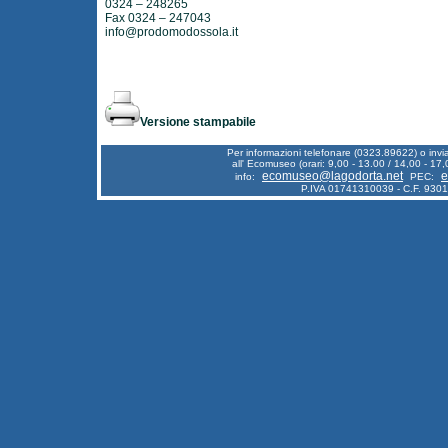
0324 – 248265
Fax 0324 – 247043
info@prodomodossola.it
Versione stampabile
Per informazioni telefonare (0323.89622) o inv
all' Ecomuseo (orari: 9,00 - 13.00 / 14,00 - 17,
ecomuseo@lagodorta.net
e
info:
PEC:
P.IVA 01741310039 - C.F. 930