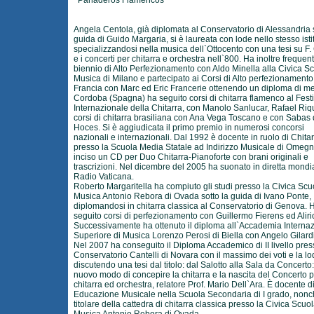
Panaderos Flamencos
Angela Centola, già diplomata al Conservatorio di Alessandria s
guida di Guido Margaria, si è laureata con lode nello stesso isti
specializzandosi nella musica dell`Ottocento con una tesi su F. 
e i concerti per chitarra e orchestra nell`800. Ha inoltre frequent
biennio di Alto Perfezionamento con Aldo Minella alla Civica Sc
Musica di Milano e partecipato ai Corsi di Alto perfezionamento
Francia con Marc ed Eric Francerie ottenendo un diploma di mer
Cordoba (Spagna) ha seguito corsi di chitarra flamenco al Festi
Internazionale della Chitarra, con Manolo Sanlucar, Rafael Riq
corsi di chitarra brasiliana con Ana Vega Toscano e con Sabas
Hoces. Si è aggiudicata il primo premio in numerosi concorsi
nazionali e internazionali. Dal 1992 è docente in ruolo di Chita
presso la Scuola Media Statale ad Indirizzo Musicale di Omeg
inciso un CD per Duo Chitarra-Pianoforte con brani originali e
trascrizioni. Nel dicembre del 2005 ha suonato in diretta mondi
Radio Vaticana.
Roberto Margaritella ha compiuto gli studi presso la Civica Scu
Musica Antonio Rebora di Ovada sotto la guida di Ivano Ponte,
diplomandosi in chitarra classica al Conservatorio di Genova. 
seguito corsi di perfezionamento con Guillermo Fierens ed Aliri
Successivamente ha ottenuto il diploma all`Accademia Interna
Superiore di Musica Lorenzo Perosi di Biella con Angelo Gilard
Nel 2007 ha conseguito il Diploma Accademico di II livello press
Conservatorio Cantelli di Novara con il massimo dei voti e la lo
discutendo una tesi dal titolo: dal Salotto alla Sala da Concerto: 
nuovo modo di concepire la chitarra e la nascita del Concerto 
chitarra ed orchestra, relatore Prof. Mario Dell`Ara. È docente d
Educazione Musicale nella Scuola Secondaria di I grado, non
titolare della cattedra di chitarra classica presso la Civica Scuol