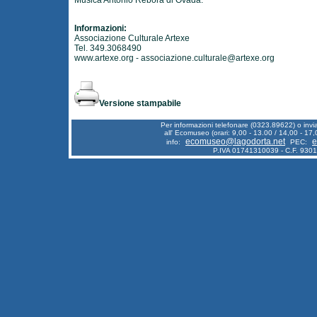
Musica Antonio Rebora di Ovada.
Informazioni:
Associazione Culturale Artexe
Tel. 349.3068490
www.artexe.org
-
associazione.culturale@artexe.org
Versione stampabile
Per informazioni telefonare (0323.89622) o inv
all' Ecomuseo (orari: 9,00 - 13.00 / 14,00 - 17,
ecomuseo@lagodorta.net
e
info:
PEC:
P.IVA 01741310039 - C.F. 930