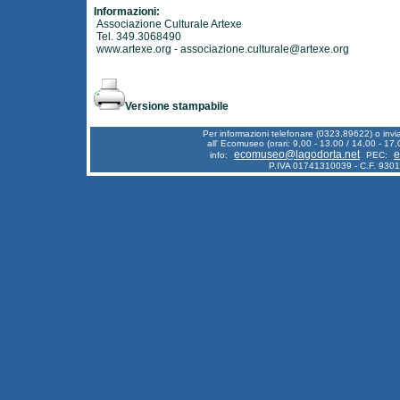
Informazioni:
Associazione Culturale Artexe
Tel. 349.3068490
www.artexe.org
-
associazione.culturale@artexe.org
Versione stampabile
Per informazioni telefonare (0323.89622) o inv
all' Ecomuseo (orari: 9,00 - 13.00 / 14,00 - 17,
ecomuseo@lagodorta.net
e
info:
PEC:
P.IVA 01741310039 - C.F. 930