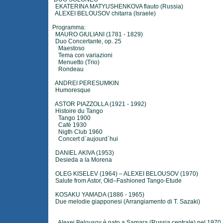
EKATERINA MATYUSHENKOVA flauto (Russia)
ALEXEI BELOUSOV chitarra (Israele)
Programma:
MAURO GIULIANI (1781 - 1829)
Duo Concertante, op. 25
Maestoso
Tema con variazioni
Menuetto (Trio)
Rondeau
ANDREI PERESUMKIN
Humoresque
ASTOR PIAZZOLLA (1921 - 1992)
Histoire du Tango
Tango 1900
Café 1930
Nigth Club 1960
Concert d`aujourd`hui
DANIEL AKIVA (1953)
Desieda a la Morena
OLEG KISELEV (1964) – ALEXEI BELOUSOV (1970)
Salute from Astor, Old–Fashioned Tango-Etude
KOSAKU YAMADA (1886 - 1965)
Due melodie giapponesi (Arrangiamento di T. Sazaki)
Alexei Belousov è nato a Samara (Russia centrale) nel 1970. 