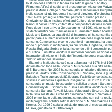
lo studio della chitarra in tenera età sotto la guida di Anatoly
Filimonov. All`età di sedici anni prosegue con Alexander Matya
presso il Music College di Samara (allora denominata Kuibyshe
Nello stesso istituto frequenta il corso di direzione d`orchestra.
1990 Alexei prosegue entrambi i percorsi di studio presso il
Chelyabinsk State Institute of Art and Culture, dove frequenta le
lezioni di Victor Kozlov, chitarrista e compositore di fama mondi
Poco dopo il suo arrivo a Gerusalemme nel 1991, Alexei contin
studi chitarristici con Chaim Assulin al Jerusalem Rubin Acade
Music and Dance. La sua attività di interprete gli ha consentito 
partecipare a numerosi festival e di suonare nelle migliori sale
concerto. Come solista e come docente di masterclass, ha avut
modo di prodursi in molti paesi, tra cui Israele, Ungheria, Germ
Russia, Bulgaria, Serbia e Italia, ricevendo ottimi consensivi pu
e di critica. È risultato vincitore di numerosi concorsi nazionali e
internazionali. Alexei è il figlio dell`importante poeta e saggista
Yiddish Alexander Belousov.
Ekaterina Matiushenkova è nata a Samara nel 1978. Nel 1997
diplomata con lode nella Scuola di Musica della sua città nella
di E. Baranova. Nel 2002 ha conseguito un ulteriore diploma c
presso il Saratov State Conservatory di L. Sobinov, sotto la guid
Balashov. Tra le sue specialità figurano l`attività concertistica so
solistica in orchestra e quella di insegnante. Dal 2002 al 2006 
conseguito un master in esecuzione solistica presso il Saratov 
Conservatory di L. Sobinov. In Russia è risultata vincitrice di n
concorsi a Samara, Tolyatti, Mosca, Volgograd e Syuzran. Dal 
la flautista solista dell`Orchestra Sinfonica di Stato di Samara e
2005 primo flauto della medesima compagine con cui ha realiz
molti programmi solistici sotto la direzione di M. Sherbakov e L
Kremer. Dal 1999 è stata la solista del gruppo di musica antica 
Musika, guidato da O. Ostrovskaya.