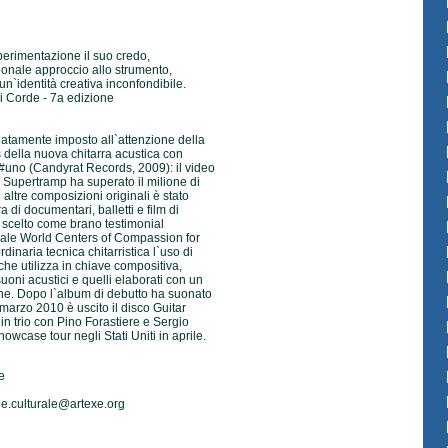
sperimentazione il suo credo,
zionale approccio allo strumento,
`identità creativa inconfondibile.
i Corde - 7a edizione
tamente imposto all`attenzione della
ns della nuova chitarra acustica con
e#uno (Candyrat Records, 2009): il video
 Supertramp ha superato il milione di
altre composizioni originali è stato
 di documentari, balletti e film di
 scelto come brano testimonial
nale World Centers of Compassion for
dinaria tecnica chitarristica l`uso di
he utilizza in chiave compositiva,
oni acustici e quelli elaborati con un
one. Dopo l`album di debutto ha suonato
el marzo 2010 è uscito il disco Guitar
n trio con Pino Forastiere e Sergio
owcase tour negli Stati Uniti in aprile.
e
e.culturale@artexe.org