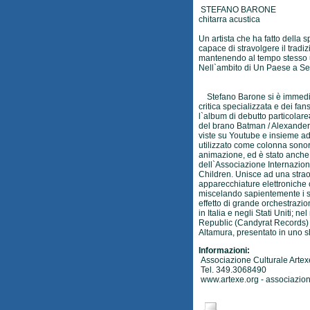
STEFANO BARONE
chitarra acustica
Un artista che ha fatto della 
capace di stravolgere il tradi
mantenendo al tempo stesso un
Nell`ambito di Un Paese a Se
Stefano Barone si è immedia
critica specializzata e dei fa
l`album di debutto particolar
del brano Batman / Alexander
viste su Youtube e insieme ad 
utilizzato come colonna sonora
animazione, ed è stato anche
dell`Associazione Internazio
Children. Unisce ad una straor
apparecchiature elettroniche c
miscelando sapientemente i su
effetto di grande orchestrazi
in Italia e negli Stati Uniti; n
Republic (Candyrat Records) i
Altamura, presentato in uno sh
Informazioni:
Associazione Culturale Artex
Tel. 349.3068490
www.artexe.org
-
associazion