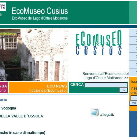
Benvenuti all'Ecomuseo del
Lago d'Orta e Mottarone >>
Isc
CERCA
NDA
ECO NEWS
Inse
torio
notizie dall'Ecomuseo
ema
orio
 Vogogna
allegati:
 DELLA VALLE D`OSSOLA
(anche in caso di maltempo)