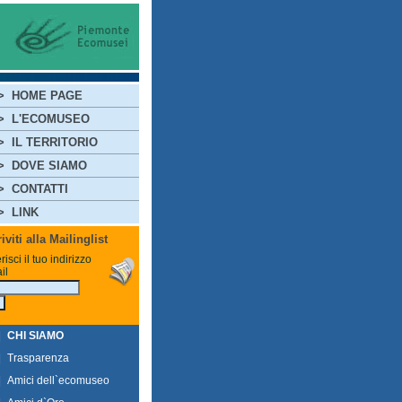
>
HOME PAGE
>
L'ECOMUSEO
>
IL TERRITORIO
>
DOVE SIAMO
>
CONTATTI
>
LINK
riviti alla Mailinglist
risci il tuo indirizzo
il
|
CHI SIAMO
|
Trasparenza
|
Amici dell`ecomuseo