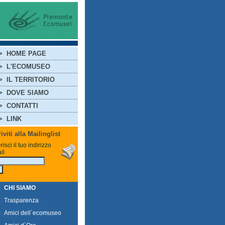
>
HOME PAGE
>
L'ECOMUSEO
>
IL TERRITORIO
>
DOVE SIAMO
>
CONTATTI
>
LINK
riviti alla Mailinglist
risci il tuo indirizzo
il
|
CHI SIAMO
|
Trasparenza
|
Amici dell`ecomuseo