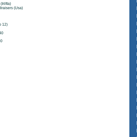
Irl/Ita)
raisers (Usa)
o 12)
40
00