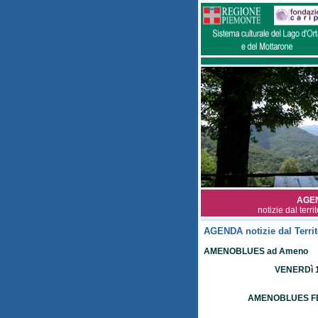
AGE
notizie dal terri
AGENDA notizie dal Territ
AMENOBLUES ad Ameno
VENERDì 1
AMENOBLUES FES