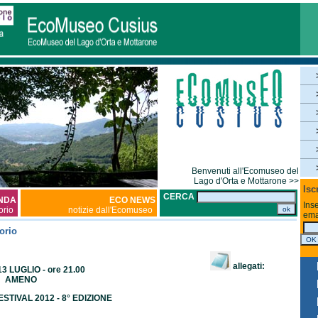
Benvenuti all'Ecomuseo del
Lago d'Orta e Mottarone >>
Isc
CERCA
NDA
ECO NEWS
Inse
torio
notizie dall'Ecomuseo
ema
orio
allegati:
3 LUGLIO - ore 21.00
AMENO
TIVAL 2012 - 8° EDIZIONE