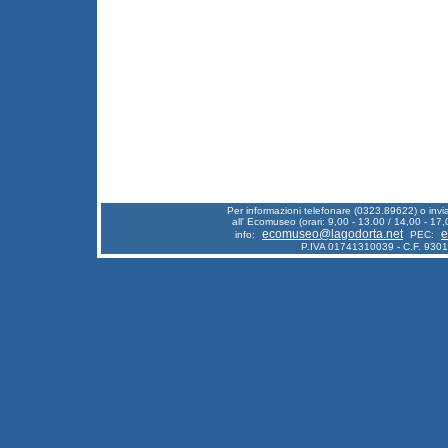
Per informazioni telefonare (0323.89622) o inv
all' Ecomuseo (orari: 9,00 - 13.00 / 14,00 - 17,
ecomuseo@lagodorta.net
e
info:
PEC:
P.IVA 01741310039 - C.F. 930