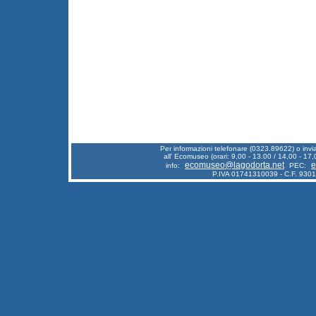
Per informazioni telefonare (0323.89622) o inv
all' Ecomuseo (orari: 9,00 - 13.00 / 14,00 - 17,
ecomuseo@lagodorta.net
e
info:
PEC:
P.IVA 01741310039 - C.F. 930