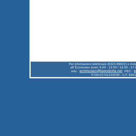
Per informazioni telefonare (0323.89622) o inv
all' Ecomuseo (orari: 9,00 - 13.00 / 14,00 - 17,
ecomuseo@lagodorta.net
e
info:
PEC:
P.IVA 01741310039 - C.F. 930