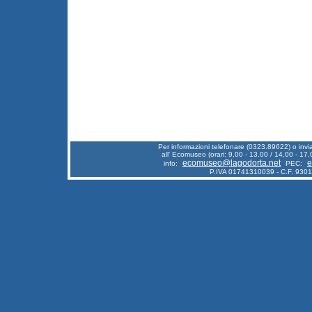
Per informazioni telefonare (0323.89622) o inv
all' Ecomuseo (orari: 9,00 - 13.00 / 14,00 - 17,
ecomuseo@lagodorta.net
e
info:
PEC:
P.IVA 01741310039 - C.F. 930