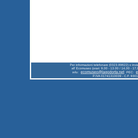
Per informazioni telefonare (0323.89622) o inv
all' Ecomuseo (orari: 9,00 - 13.00 / 14,00 - 17,
ecomuseo@lagodorta.net
e
info:
PEC:
P.IVA 01741310039 - C.F. 930