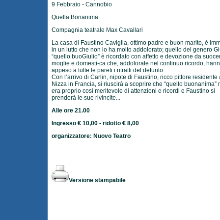
9 Febbraio - Cannobio
Quella Bonanima
Compagnia teatrale Max Cavallari
La casa di Faustino Caviglia, ottimo padre e buon marito, è im
in un lutto che non lo ha molto addolorato; quello del genero Gi
“quello buoGiulio” è ricordato con affetto e devozione da suoce
moglie e domesti-ca che, addolorate nel continuo ricordo, han
appeso a tutte le pareti i ritratti del defunto.
Con l’arrivo di Carlin, nipote di Faustino, ricco pittore residente 
Nizza in Francia, si riuscirà a scoprire che “quello buonanima”
era proprio così meritevole di attenzioni e ricordi e Faustino si
prenderà le sue rivincite...
Alle ore 21.00
Ingresso € 10,00 - ridotto € 8,00
organizzatore: Nuovo Teatro
Versione stampabile