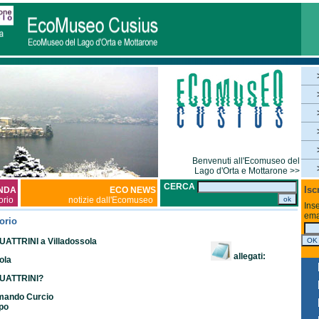
Benvenuti all'Ecomuseo del
Lago d'Orta e Mottarone >>
CERCA
Isc
NDA
ECO NEWS
torio
notizie dall'Ecomuseo
Inse
ema
orio
TTRINI a Villadossola
allegati:
ola
UATTRINI?
rmando Curcio
ppo