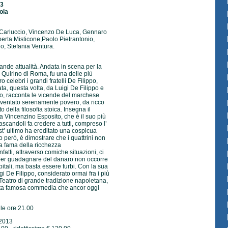
13
ola
a Carluccio, Vincenzo De Luca, Gennaro
erta Misticone,Paolo Pietrantonio,
o, Stefania Ventura.
nde attualità. Andata in scena per la
 Quirino di Roma, fu una delle più
celebri i grandi fratelli De Filippo,
ta, questa volta, da Luigi De Filippo e
o, racconta le vicende del marchese
ventato serenamente povero, da ricco
 della filosofia stoica. Insegna il
 a Vincenzino Esposito, che è il suo più
candoli fa credere a tutti, compreso l’
t’ ultimo ha ereditato una cospicua
 però, è dimostrare che i quattrini non
la fama della ricchezza
Infatti, attraverso comiche situazioni, ci
 per guadagnare del danaro non occorre
pitali, ma basta essere furbi. Con la sua
i De Filippo, considerato ormai fra i più
 Teatro di grande tradizione napoletana,
uesta famosa commedia che ancor oggi
lle ore 21.00
-2013