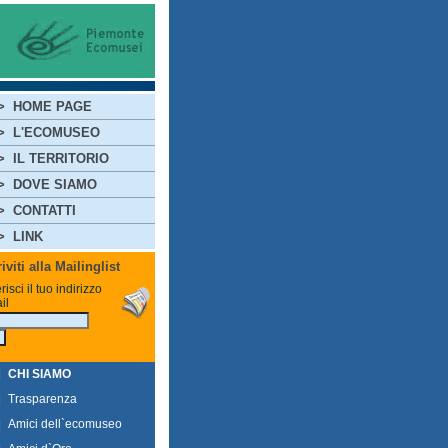
>
HOME PAGE
>
L'ECOMUSEO
>
IL TERRITORIO
>
DOVE SIAMO
>
CONTATTI
>
LINK
riviti alla Mailinglist
risci il tuo indirizzo
il
|
CHI SIAMO
|
Trasparenza
|
Amici dell`ecomuseo