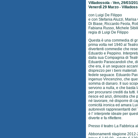
Villadossola - Ven, 29/03/20
Venerdì 29 Marzo - Villadoss
con Luigi De Filippo
e con Stefania Aluzzi, Maris
Di Biase, Riccardo Feola, Rob
Fabiana Russo, Michele Sibili
regia di Luigi De Filippo
Questa è una commedia di gra
prima volta nel 1940 al Teatro
divertenti commedie che resero 
Eduardo e Peppino. Interpreta
dalla sua Compagnia di Teatr
Eduardo Parascandoli che, di
che era, è un seguace accanito
disprezzo per i beni materiali
fedele seguace. Eduardo Paras
ingenuo Vincenzino, che ques
somma di danaro. Il suo scopo
servono a nulla, e che basta 
per procurarsi crediti da tutti. 
riesce ed anzi, dimostra che
né lavorare, né disporre di ca
comicità ironica ed amara Luig
autorevoli rappresentanti del
è l’ interprete ideale per q
diverte e fa riflettere.
Presso il teatro La Fabbrica a
Abbonamenti stagione 2012