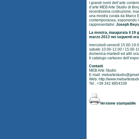
I grandi nomi dell’arte conte
d’arte MEB Arte Studio di Bor
recentissima costruzione, inau
una mostra curata da Marco Em
contemporanea, esponendo le o
rappresentativi:
Joseph Beyus
La mostra, inaugurata il 19 
marzo 2013 nei seguenti ora
mercoledì-venerdì 15.00-19.
sabato 10.00-12.00 / 15.00-1
domenica-martedì ed altri or
Il catalogo cartaceo dell’espo
Contatti
MEB Arte Studio
E-mail:
mebartestudio@gmai
Web:
http://www.mebartestudi
Tel.: +39 342 8854339
Versione stampabile