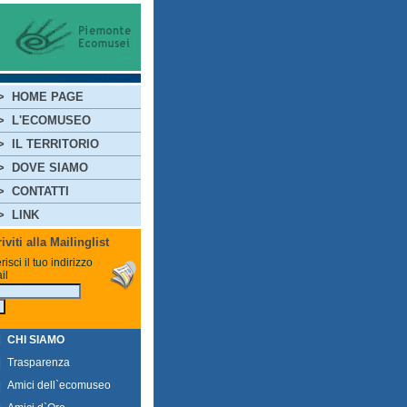
>
HOME PAGE
>
L'ECOMUSEO
>
IL TERRITORIO
>
DOVE SIAMO
>
CONTATTI
>
LINK
riviti alla Mailinglist
risci il tuo indirizzo
il
|
CHI SIAMO
|
Trasparenza
|
Amici dell`ecomuseo