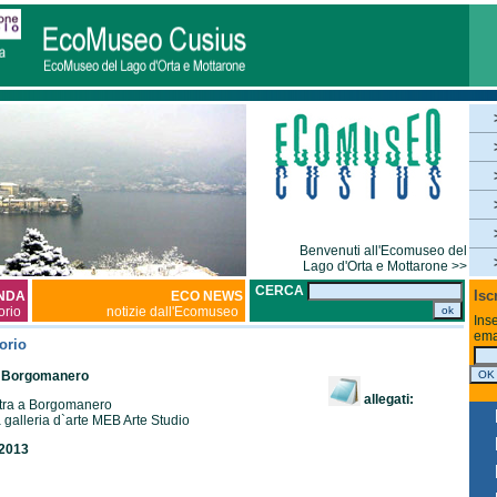
Benvenuti all'Ecomuseo del
Lago d'Orta e Mottarone >>
CERCA
Isc
NDA
ECO NEWS
torio
notizie dall'Ecomuseo
Inse
ema
orio
Borgomanero
allegati:
tra a Borgomanero
galleria d`arte MEB Arte Studio
 2013