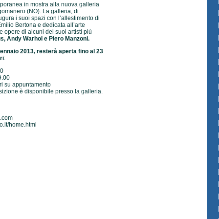
mporanea in mostra alla nuova galleria
gomanero (NO). La galleria, di
gura i suoi spazi con l’allestimento di
ilio Bertona e dedicata all’arte
pere di alcuni dei suoi artisti più
, Andy Warhol e Piero Manzoni.
gennaio 2013, resterà aperta fino al 23
ri
:
00
9.00
ari su appuntamento
sizione è disponibile presso la galleria.
l.com
o.it/home.html