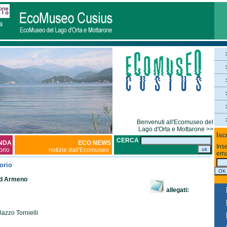
Benvenuti all'Ecomuseo del
Lago d'Orta e Mottarone >>
Isc
CERCA
NDA
ECO NEWS
Inse
torio
notizie dall'Ecomuseo
ema
orio
d Armeno
allegati:
azzo Tornielli