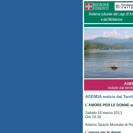
AGE
notizie dal terri
AGENDA notizie dal Territ
L`AMORE PER LE DONNE a
Sabato 16 marzo 2013
Ore 16.30
Ameno Spazio Museale di Pal
L`amore per le donne