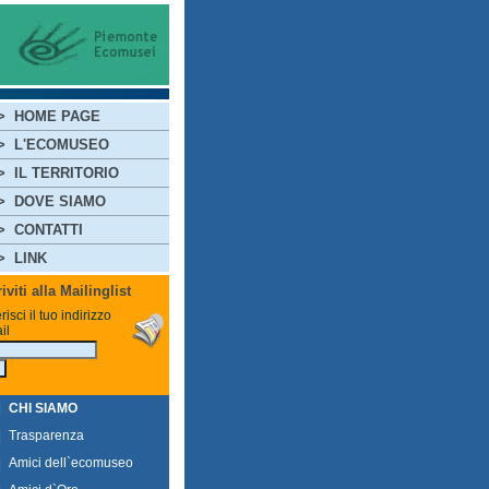
>
HOME PAGE
>
L'ECOMUSEO
>
IL TERRITORIO
>
DOVE SIAMO
>
CONTATTI
>
LINK
riviti alla Mailinglist
risci il tuo indirizzo
il
|
CHI SIAMO
|
Trasparenza
|
Amici dell`ecomuseo