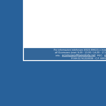
Per informazioni telefonare (0323.89622) o inv
all' Ecomuseo (orari: 9,00 - 13.00 / 14,00 - 17,
ecomuseo@lagodorta.net
e
info:
PEC:
P.IVA 01741310039 - C.F. 930