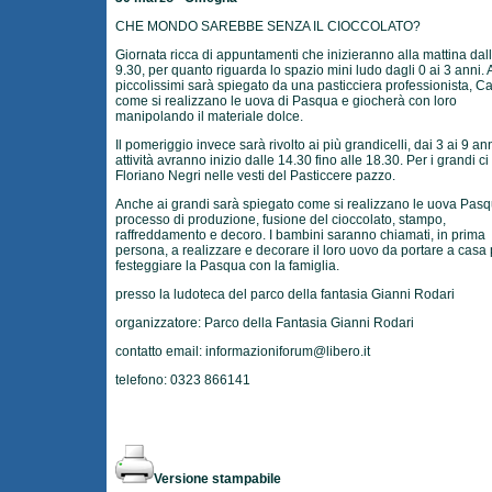
CHE MONDO SAREBBE SENZA IL CIOCCOLATO?
Giornata ricca di appuntamenti che inizieranno alla mattina dal
9.30, per quanto riguarda lo spazio mini ludo dagli 0 ai 3 anni. 
piccolissimi sarà spiegato da una pasticciera professionista, Ca
come si realizzano le uova di Pasqua e giocherà con loro
manipolando il materiale dolce.
Il pomeriggio invece sarà rivolto ai più grandicelli, dai 3 ai 9 ann
attività avranno inizio dalle 14.30 fino alle 18.30. Per i grandi ci
Floriano Negri nelle vesti del Pasticcere pazzo.
Anche ai grandi sarà spiegato come si realizzano le uova Pasqu
processo di produzione, fusione del cioccolato, stampo,
raffreddamento e decoro. I bambini saranno chiamati, in prima
persona, a realizzare e decorare il loro uovo da portare a casa 
festeggiare la Pasqua con la famiglia.
presso la ludoteca del parco della fantasia Gianni Rodari
organizzatore: Parco della Fantasia Gianni Rodari
contatto email:
informazioniforum@libero.it
telefono: 0323 866141
Versione stampabile