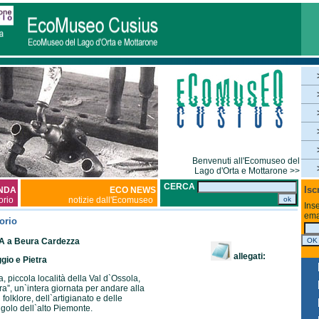
Benvenuti all'Ecomuseo del
Lago d'Orta e Mottarone >>
CERCA
Isc
NDA
ECO NEWS
torio
notizie dall'Ecomuseo
Inse
ema
orio
 a Beura Cardezza
allegati:
io e Pietra
, piccola località della Val d`Ossola,
a”, un`intera giornata per andare alla
l folklore, dell`artigianato e delle
ngolo dell`alto Piemonte.