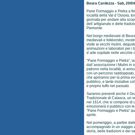
Beura Cardezza - Sab, 20/04
Pane Formaggio e Pietra a fi
località della Val d`Ossola, t
giornata per andare alla scopert
dell`artigianato e delle tradiz
Piemonte.
Nel borgo medievale di Beura
medievali e folkloristici, most
visite ai vecchi mulini, degust
animazioni e laboratori per i
d`arte ospitate nelle vecchie 
“Pane Formaggio e Pietra”, l
dall`associazione I Mulini in 
patrono nella località, si ann
con un percorso raddoppiato,
che apriranno per la prima vol
pubblico, e tante iniziative col
e proprio tuffo nel passato.
Saranno presenti anche il Gru
Tradizionale di Calasca, un v
nel 1614, che si compone di 
emozionerà il pubblico con le
“Pane Formaggio e Pietra” qu
aprile.
Nel pomeriggio, a partire dalle
accompagnato in un viaggio a
storia, delle tradizioni e dei 