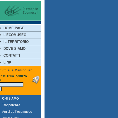
>
HOME PAGE
>
L'ECOMUSEO
>
IL TERRITORIO
>
DOVE SIAMO
>
CONTATTI
>
LINK
riviti alla Mailinglist
risci il tuo indirizzo
il
|
CHI SIAMO
|
Trasparenza
|
Amici dell`ecomuseo