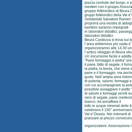
piazza centrale del borgo, e po
mestieri con il gruppo Associ
gruppo folkloristico di Beura C
gruppi folkloristici della Val 
Solidarietà Salvatore Ranier
proporrà una mostra di abbig
bambini saranno impegnati
in laboratori didattici, passeg
laboratori didattici.
Beura Cardezza si trova sul t
l`area wilderness più vasta d
organizzeranno alle 14.30 un`
l`antico villaggio di Beura sit
Un`escursione facile e adatta a
“Pane formaggio e pietra” pren
il pane, fatto di segale, il for
la pietra, la beola, che viene 
pane e il formaggio, ma anche 
gusto. Nell`ampia area ristoro
di polenta, salumi, formaggi e
con cui accompagnare la polent
possibile assaggiare il piatto
di salumi e formaggi serviti su
nero di segale, pane credenzi
bianco. Ad annaffiare il
tutto le acque minerali delle
celebrano il 150° anniversario 
Val d`Ossola. Nei ristoranti d
pranzare al prezzo convenzio
organizzatore: Associazione 