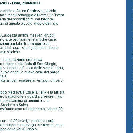
/2013 - Dom, 21/04/2013
ne aprile a Beura Cardezza, piccola
orna “Pane Formaggio e Pietra”, un`intera
a dei prodotti tipici, del folklore,
ioni di questo piccolo angolo dell`alto
 Cardezza antichi mestieri, gruppi
re d`arte ospitate nelle antiche case,
azioni guidate di formaggi locali,
 bambini, escursioni guidate e mostre
case storiche.
a manifestazione promossa
occasione della festa di San Giorgio,
uncia ancora più ricca dello scorso anno,
 nuovi angoli e nuove case del borgo
ta al
laterali per regalare ai visitatori un vero
ppo Medievale Oscella Felix e la Milizia
ero battaglione a guardia d`onore, nato
una sessantina di uomini e che
 Scariche a Salve.
est`anno avrà un`anteprima, sabato 20
 ore 14.30 infatti, il pubblico sarà
lla scoperta del borgo medievale, della
sapori della Val d`Ossola.