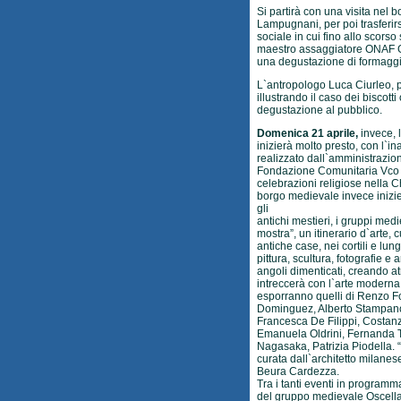
Si partirà con una visita nel 
Lampugnani, per poi trasferirsi
sociale in cui fino allo scorso 
maestro assaggiatore ONAF G
una degustazione di formaggi
L`antropologo Luca Ciurleo, po
illustrando il caso dei biscotti
degustazione al pubblico.
Domenica 21 aprile,
invece, 
inizierà molto presto, con l`
realizzato dall`amministrazio
Fondazione Comunitaria Vco e 
celebrazioni religiose nella C
borgo medievale invece inizier
gli
antichi mestieri, i gruppi medie
mostra”, un itinerario d`arte, 
antiche case, nei cortili e lung
pittura, scultura, fotografie e
angoli dimenticati, creando at
intreccerà con l`arte moderna e
esporranno quelli di Renzo Fo
Dominguez, Alberto Stampano
Francesca De Filippi, Costan
Emanuela Oldrini, Fernanda T
Nagasaka, Patrizia Piodella. 
curata dall`architetto milane
Beura Cardezza.
Tra i tanti eventi in programma
del gruppo medievale Oscella 