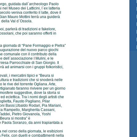
borgo, guidata dall`archeologo Paolo
 nel Museo dei Latticini, l`ex latteria
secolo veniva conferito il latte, dove il
ian Mauro Mottini terrà una guiderà
 della Val d`Ossola.
i, parlerà di tradizioni e fakelore,
 ossolani, che poi saranno offerti in
la giornata di “Pane Formaggio e Pietra”
inaugurazione del nuovo parco giochi
ne comunale con il contributo della
dell`associazione I Mulini, e le
hiesa Parrocchiale di San Giorgio. Il
à ad animarsi con i gruppi folkoristici,
vali, i mercatini tipici e “Beura si
cultura e tradizioni che si snoderà nelle
o le rive del torrente Ogliana. Arte,
 artigianato faranno rivivere per un giorno
mosfere suggestive, dove la storia si
d eclettica. Tra i nomi degli artisti che
glietta, Fausto Pagliano, Pilar
ni Bassi,Ubaldo Rodari, Pia Mariani,
za Rampello, Margherita Cassani,
addei, Pietro Giovanola, Yoshi
“Beura si mostra” è
se Paola Soranzo, da anni trapiantata a
 nel corso della giornata, le esibizioni
Felix, con duelli e combattimenti nella