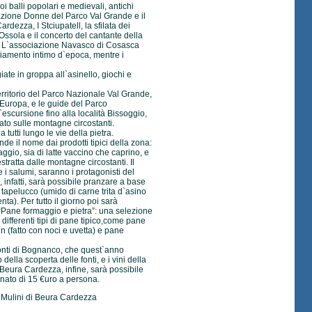
i balli popolari e medievali, antichi
azione Donne del Parco Val Grande e il
ardezza, I Stciupatell, la sfilata dei
d`Ossola e il concerto del cantante della
i. L`associazione Navasco di Cosasca
liamento intimo d`epoca, mentre i
giate in groppa all`asinello, giochi e
erritorio del Parco Nazionale Val Grande,
`Europa, e le guide del Parco
escursione fino alla località Bissoggio,
uato sulle montagne circostanti.
 tutti lungo le vie della pietra.
de il nome dai prodotti tipici della zona:
maggio, sia di latte vaccino che caprino, e
estratta dalle montagne circostanti. Il
i salumi, saranno i protagonisti del
, infatti, sarà possibile pranzare a base
 tapelucco (umido di carne trita d`asino
a). Per tutto il giorno poi sarà
 “Pane formaggio e pietra”: una selezione
 differenti tipi di pane tipico,come pane
n (fatto con noci e uvetta) e pane
 fonti di Bognanco, che quest`anno
della scoperta delle fonti, e i vini della
i Beura Cardezza, infine, sarà possibile
nato di 15 €uro a persona.
I Mulini di Beura Cardezza