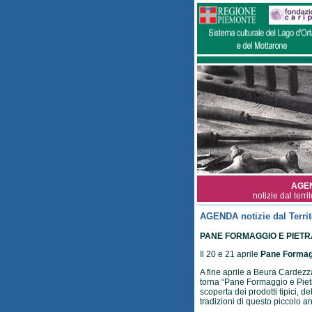
AGE
notizie dal terri
AGENDA notizie dal Territ
PANE FORMAGGIO E PIETRA
Il 20 e 21 aprile
Pane Formagg
A fine aprile a Beura Cardezza
torna “Pane Formaggio e Pietr
scoperta dei prodotti tipici, de
tradizioni di questo piccolo a