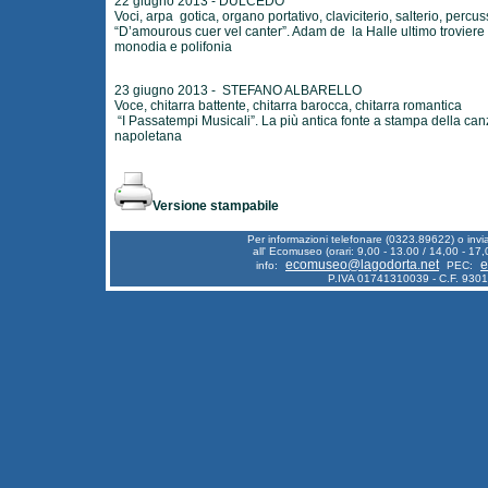
22 giugno 2013 - DULCEDO
Voci, arpa gotica, organo portativo, claviciterio, salterio, percus
“D’amourous cuer vel canter”. Adam de la Halle ultimo troviere 
monodia e polifonia
23 giugno 2013 - STEFANO ALBARELLO
Voce, chitarra battente, chitarra barocca, chitarra romantica
“I Passatempi Musicali”. La più antica fonte a stampa della ca
napoletana
Versione stampabile
Per informazioni telefonare (0323.89622) o inv
all' Ecomuseo (orari: 9,00 - 13.00 / 14,00 - 17,
ecomuseo@lagodorta.net
e
info:
PEC:
P.IVA 01741310039 - C.F. 930