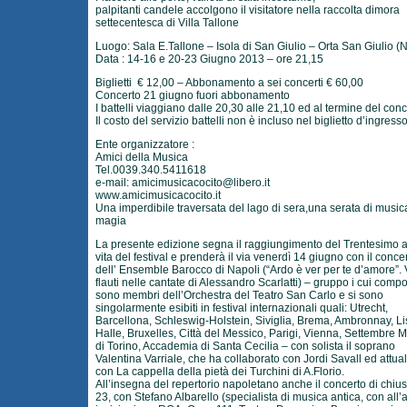
palpitanti candele accolgono il visitatore nella raccolta dimora
settecentesca di Villa Tallone
Luogo: Sala E.Tallone – Isola di San Giulio – Orta San Giulio (
Data : 14-16 e 20-23 Giugno 2013 – ore 21,15
Biglietti € 12,00 – Abbonamento a sei concerti € 60,00
Concerto 21 giugno fuori abbonamento
I battelli viaggiano dalle 20,30 alle 21,10 ed al termine del con
Il costo del servizio battelli non è incluso nel biglietto d’ingress
Ente organizzatore :
Amici della Musica
Tel.0039.340.5411618
e-mail:
amicimusicacocito@libero.it
www.amicimusicacocito.it
Una imperdibile traversata del lago di sera,una serata di music
magia
La presente edizione segna il raggiungimento del Trentesimo 
vita del festival e prenderà il via venerdì 14 giugno con il conce
dell’ Ensemble Barocco di Napoli (“Ardo è ver per te d’amore”.
flauti nelle cantate di Alessandro Scarlatti) – gruppo i cui comp
sono membri dell’Orchestra del Teatro San Carlo e si sono
singolarmente esibiti in festival internazionali quali: Utrecht,
Barcellona, Schleswig-Holstein, Siviglia, Brema, Ambronnay, L
Halle, Bruxelles, Città del Messico, Parigi, Vienna, Settembre 
di Torino, Accademia di Santa Cecilia – con solista il soprano
Valentina Varriale, che ha collaborato con Jordi Savall ed attu
con La cappella della pietà dei Turchini di A.Florio.
All’insegna del repertorio napoletano anche il concerto di chiusu
23, con Stefano Albarello (specialista di musica antica, con all’a