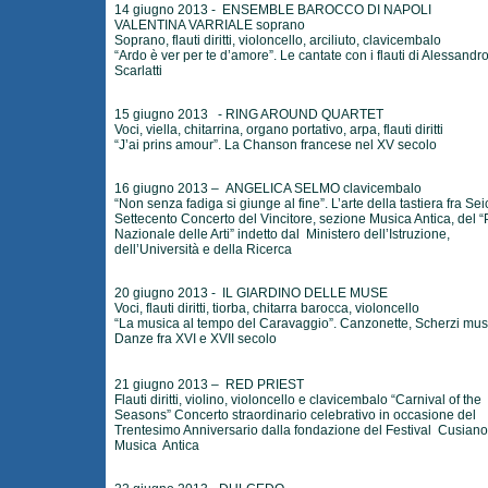
14 giugno 2013 - ENSEMBLE BAROCCO DI NAPOLI
VALENTINA VARRIALE soprano
Soprano, flauti diritti, violoncello, arciliuto, clavicembalo
“Ardo è ver per te d’amore”. Le cantate con i flauti di Alessandr
Scarlatti
15 giugno 2013 - RING AROUND QUARTET
Voci, viella, chitarrina, organo portativo, arpa, flauti diritti
“J’ai prins amour”. La Chanson francese nel XV secolo
16 giugno 2013 – ANGELICA SELMO clavicembalo
“Non senza fadiga si giunge al fine”. L’arte della tastiera fra Se
Settecento Concerto del Vincitore, sezione Musica Antica, del 
Nazionale delle Arti” indetto dal Ministero dell’Istruzione,
dell’Università e della Ricerca
20 giugno 2013 - IL GIARDINO DELLE MUSE
Voci, flauti diritti, tiorba, chitarra barocca, violoncello
“La musica al tempo del Caravaggio”. Canzonette, Scherzi musi
Danze fra XVI e XVII secolo
21 giugno 2013 – RED PRIEST
Flauti diritti, violino, violoncello e clavicembalo “Carnival of the
Seasons” Concerto straordinario celebrativo in occasione del
Trentesimo Anniversario dalla fondazione del Festival Cusiano
Musica Antica