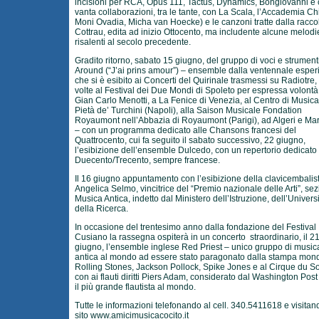
incisioni per RCA, Opus 111, Tactus, Dynamics, Bongiovanni e
vanta collaborazioni, tra le tante, con La Scala, l’Accademia Ch
Moni Ovadia, Micha van Hoecke) e le canzoni tratte dalla raccol
Cottrau, edita ad inizio Ottocento, ma includente alcune melodi
risalenti al secolo precedente.
Gradito ritorno, sabato 15 giugno, del gruppo di voci e strument
Around (“J’ai prins amour”) – ensemble dalla ventennale esper
che si è esibito ai Concerti del Quirinale trasmessi su Radiotre,
volte al Festival dei Due Mondi di Spoleto per espressa volontà
Gian Carlo Menotti, a La Fenice di Venezia, al Centro di Musica
Pietà de’ Turchini (Napoli), alla Saison Musicale Fondation
Royaumont nell’Abbazia di Royaumont (Parigi), ad Algeri e Mar
– con un programma dedicato alle Chansons francesi del
Quattrocento, cui fa seguito il sabato successivo, 22 giugno,
l’esibizione dell’ensemble Dulcedo, con un repertorio dedicato 
Duecento/Trecento, sempre francese.
Il 16 giugno appuntamento con l’esibizione della clavicembalis
Angelica Selmo, vincitrice del “Premio nazionale delle Arti”, se
Musica Antica, indetto dal Ministero dell’Istruzione, dell’Univers
della Ricerca.
In occasione del trentesimo anno dalla fondazione del Festival
Cusiano la rassegna ospiterà in un concerto straordinario, il 2
giugno, l’ensemble inglese Red Priest – unico gruppo di music
antica al mondo ad essere stato paragonato dalla stampa mond
Rolling Stones, Jackson Pollock, Spike Jones e al Cirque du So
con ai flauti diritti Piers Adam, considerato dal Washington Pos
il più grande flautista al mondo.
Tutte le informazioni telefonando al cell. 340.5411618 e visitand
sito
www.amicimusicacocito.it