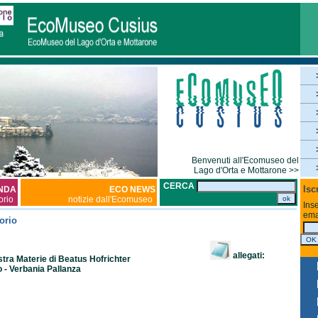
Benvenuti all'Ecomuseo del
Lago d'Orta e Mottarone >>
CERCA
Isc
NDA
ECO NEWS
torio
notizie dall'Ecomuseo
Inse
ema
orio
allegati:
a Materie di Beatus Hofrichter
o - Verbania Pallanza