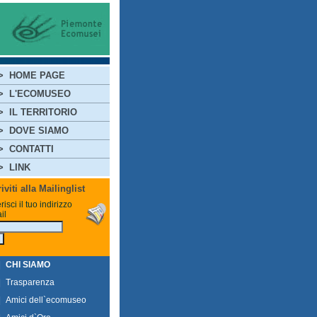
>
HOME PAGE
>
L'ECOMUSEO
>
IL TERRITORIO
>
DOVE SIAMO
>
CONTATTI
>
LINK
riviti alla Mailinglist
risci il tuo indirizzo
il
|
CHI SIAMO
|
Trasparenza
|
Amici dell`ecomuseo