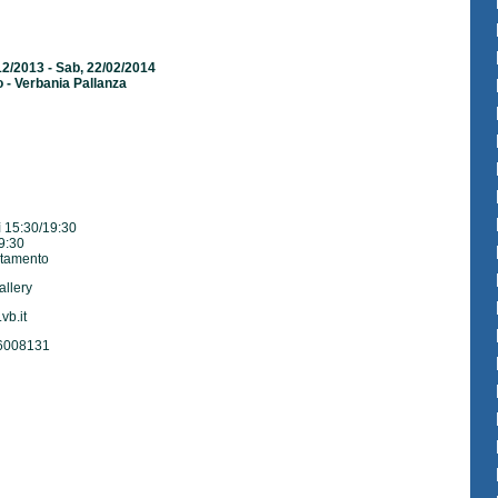
12/2013 - Sab, 22/02/2014
o - Verbania Pallanza
dì 15:30/19:30
9:30
ntamento
allery
vb.it
 6008131