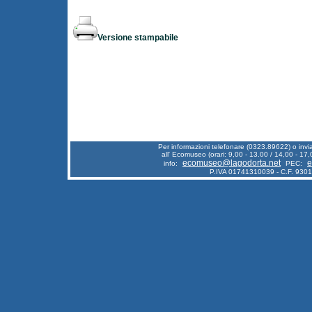
Versione stampabile
Per informazioni telefonare (0323.89622) o inv
all' Ecomuseo (orari: 9,00 - 13.00 / 14,00 - 17,
ecomuseo@lagodorta.net
e
info:
PEC:
P.IVA 01741310039 - C.F. 930