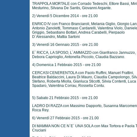
TRAPPOLA MORTALE con Corrado Tedeschi, Ettore Bassi, Mir
Mesturino, Silvana De Santis, Giovanni Argante.
2) Venerdì 5 Dicembre 2014 - ore 21.00
ENRICO IV con Franco Branciaroli, Melania Giglio, Giorgio Lan
Antonio Zanoletti, Tommaso Cardarelli, Valentina Violo, Daniel
Griggio, Sebastiano Bottari, Andrea Carabelli, Pierpaolo
D`Alessandro, Mattia Sartoni
3) Venerdì 16 Gennaio 2015 - ore 21.00
E` RICCA, LA SPOSO, L`AMMAZZO con Gianfranco Jannuzzo,
Debora Caprioglio, Antonella Piccolo, Claudia Bazzano.
4) Domenica 1 Febbraio 2015 - ore 21.00
CERCASI CENERENTOLA con Paolo Ruffini, Manuel Frattini,
Beatrice Baldaccini, Laura Di Mauro, Claudia Campolongo, Silv
Stefano, Roberta Miolla, Gianluca Sticotti, Silvia Contenti, Luca
Spadaro, Valentina Corrau, Rossella Contu.
5) Sabato 21 Febbraio 2015 - ore 21.00
LADRO DI RAZZA con Massimo Dapporto, Susanna Marcomeni
Roca Rey.
6) Venerdì 27 Febbraio 2015 - ore 21.00
DI MAMMA NON CE N`E` UNA SOLA con Max Tortora e Paola T
Cruciani