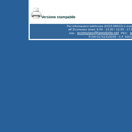
Versione stampabile
Per informazioni telefonare (0323.89622) o inv
all' Ecomuseo (orari: 9,00 - 13.00 / 14,00 - 17,
ecomuseo@lagodorta.net
e
info:
PEC:
P.IVA 01741310039 - C.F. 930